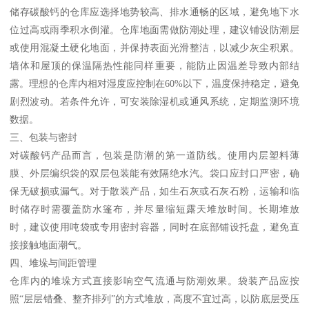
储存碳酸钙的仓库应选择地势较高、排水通畅的区域，避免地下水
位过高或雨季积水倒灌。仓库地面需做防潮处理，建议铺设防潮层
或使用混凝土硬化地面，并保持表面光滑整洁，以减少灰尘积累。
墙体和屋顶的保温隔热性能同样重要，能防止因温差导致内部结
露。理想的仓库内相对湿度应控制在60%以下，温度保持稳定，避免
剧烈波动。若条件允许，可安装除湿机或通风系统，定期监测环境
数据。
三、包装与密封
对碳酸钙产品而言，包装是防潮的第一道防线。使用内层塑料薄
膜、外层编织袋的双层包装能有效隔绝水汽。袋口应封口严密，确
保无破损或漏气。对于散装产品，如生石灰或石灰石粉，运输和临
时储存时需覆盖防水篷布，并尽量缩短露天堆放时间。长期堆放
时，建议使用吨袋或专用密封容器，同时在底部铺设托盘，避免直
接接触地面潮气。
四、堆垛与间距管理
仓库内的堆垛方式直接影响空气流通与防潮效果。袋装产品应按
照“层层错叠、整齐排列”的方式堆放，高度不宜过高，以防底层受压