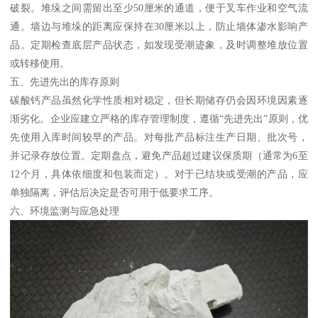
破裂。堆垛之间需留出至少50厘米的通道，便于叉车作业和空气流
通。墙边与堆垛的距离应保持在30厘米以上，防止墙体渗水影响产
品。定期检查底层产品状态，如发现受潮迹象，及时调整堆放位置
或转移使用。
五、先进先出的库存原则
碳酸钙产品虽然化学性质相对稳定，但长期储存仍会因环境因素逐
渐劣化。企业应建立严格的库存管理制度，遵循“先进先出”原则，优
先使用入库时间较早的产品。对每批产品标注生产日期、批次号，
并记录存放位置。定期盘点，避免产品超过建议保质期（通常为6至
12个月，具体依细度和包装而定）。对于已结块或受潮的产品，应
单独隔离，评估后决定是否可用于低要求工序。
六、环境监测与应急处理