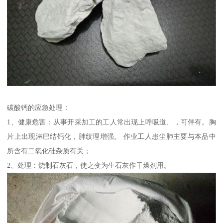
碳酸钙的应急处理：
1、健康危害：从事开采加工的工人常出现上呼吸道、，可伴有。胸
片上出现淋巴结钙化，肺纹理增强。 作业工人患尘肺主要与本品中
所含有二氧化硅杂质有关；
2、处理：烧制石灰石，使之变为生石灰作干燥剂用。