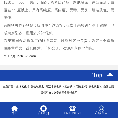
1250目：pvc ， PE ，油漆，涂料级产品，造纸底涂，造纸面涂，白
度在 95 度以上。具有高纯度、高白度、无毒、无臭、细油质低、硬
度低。
碳酸钙可作补钙剂：吸收率可达39%，仅次于果酸钙可溶于胃酸，已
成为剂型多、应用多的补钙剂。
兴安南国金磊粉体厂的服务宗旨：时刻对客户负责，为客户创造价
值经营理念：诚信经营、价格公道。欢迎新老客户光临。
m.glngjl.b2b168.com
Top
主营产品：超细氧化钙 复合碱批发 高活性氧化钙 *复合碱 广西碳酸钙 氧化钙批发 南国金磊
版权所有：兴安南国金磊粉体厂
首页
在线QQ
15277791122
在线留言