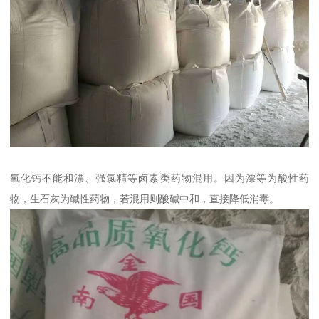
氧化钙不能和漂、强氯精等卤素类药物混用。因为漂等为酸性药
物，生石灰为碱性药物，若混用则酸碱中和，直接降低消毒。