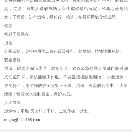
淀，过滤，再加入碳酸氢钠反应生成碳酸钙沉淀，经离心分离脱
水，干燥后，进行煅烧，经粉碎，筛选，制得药用氧化钙成品。
储存
密封干燥保存。
用途
分析试剂，实验中用作二氧化碳吸收剂。助熔剂。植物油脱色剂。
安全措施
泄漏：隔离泄漏污染区，限制出入。建议应急处理人员戴自吸过滤
式防尘口罩，穿防酸碱工作服。不要直接接触泄漏物。 小量泄漏：
避免扬尘，用洁净的铲子收集于干燥、洁净、有盖的容器中。 大量
泄漏：喷雾状水控制粉尘，保护人员。
灭火方法
燃烧性：不燃 灭火剂：干粉、二氧化碳、砂土。
m.glngjl.b2b168.com