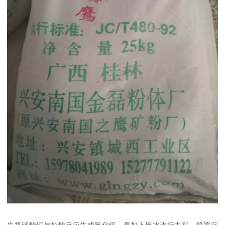
先将碳酸钙与盐酸反应生成氯化钙，再加入氨水进行中和，静置沉