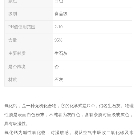
颜色
白色
级别
食品级
PH值使用范围
2-10
含量
95%
主要材质
生石灰
是否跨境
否
材质
石灰
氧化钙，是一种无机化合物，它的化学式是CaO，俗名生石灰。物理
性质是表面白色粉末，不纯者为灰白色，含有杂质时呈淡或灰色，
具有吸湿性。
氧化钙为碱性氧化物，对湿敏感。易从空气中吸收二氧化碳及水