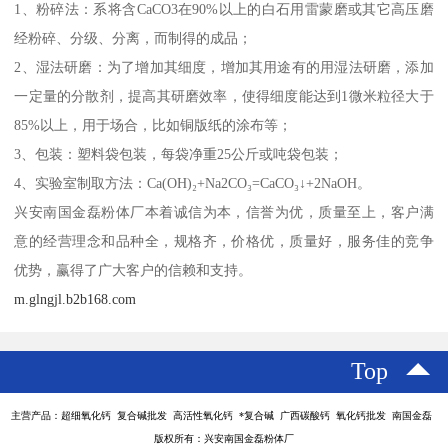
1、粉碎法：系将含CaCO3在90%以上的白石用雷蒙磨或其它高压磨
经粉碎、分级、分离，而制得的成品；
2、湿法研磨：为了增加其细度，增加其用途有的用湿法研磨，添加
一定量的分散剂，提高其研磨效率，使得细度能达到1微米粒径大于
85%以上，用于场合，比如铜版纸的涂布等；
3、包装：塑料袋包装，每袋净重25公斤或吨袋包装；
4、实验室制取方法：Ca(OH)₂+Na2CO₃=CaCO₃↓+2NaOH。
兴安南国金磊粉体厂本着诚信为本，信誉为优，质量至上，客户满
意的经营理念和品种全，规格齐，价格优，质量好，服务佳的竞争
优势，赢得了广大客户的信赖和支持。
m.glngjl.b2b168.com
Top
主营产品：超细氧化钙 复合碱批发 高活性氧化钙 *复合碱 广西碳酸钙 氧化钙批发 南国金磊
版权所有：兴安南国金磊粉体厂