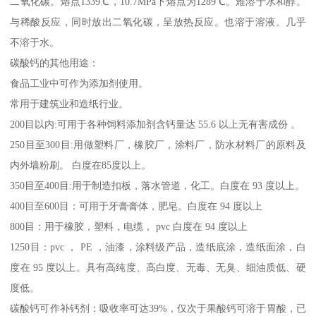
二氧化碳。熔点1339℃，10.7MPa下熔点为1289℃。难溶于水和醇。
与稀酸反应，同时放出二氧化碳，呈放热反应。也溶于溶液。几乎
不溶于水。
碳酸钙的其他用途：
食品工业中可作为添加剂使用。
常用于建筑业和造纸行业。
200目以内:可用于各种饲料添加剂含钙量达 55.6 以上无有害成份 。
250目至300目:用做塑料厂，橡胶厂，涂料厂，防水材料厂的原料及
内外墙粉刷。 白度在85度以上。
350目至400目:用于制造扣板，落水管道，化工。白度在 93 度以上。
400目至600目：可用于牙膏膏体，肥皂。白度在 94 度以上
800目：用于橡胶，塑料，电缆， pvc 白度在 94 度以上
1250目：pvc ， PE ，油漆，涂料级产品，造纸底涂，造纸面涂，白
度在 95 度以上。具有高纯度、高白度、无毒、无臭、细油质低、硬
度低。
碳酸钙可作补钙剂：吸收率可达39%，仅次于果酸钙可溶于胃酸，已