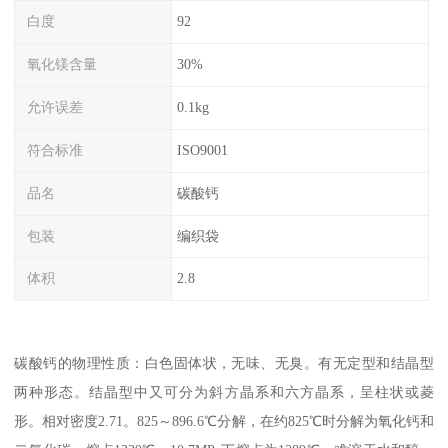
白度
92
氧化镁含量
30%
允许误差
0.1kg
符合标准
ISO9001
品名
碳酸钙
包装
编织袋
体积
2.8
碳酸钙的物理性质：白色固体状，无味、无臭。有无定型和结晶型
两种形态。结晶型中又可分为斜方晶系和六方晶系，呈柱状或菱
形。相对密度2.71。825～896.6℃分解，在约825℃时分解为氧化钙和