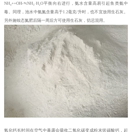
NH₄++OH-≒NH₃·H₂O平衡向右进行，氨水含量高易引起鱼类氨中
毒。同理，池水中氨氮含量高于1.2毫克/升时，也不宜放用生石灰。
另外施铵态氮肥后隔一周后方可使用生石灰，切忌混用。
氧化钙长时间在空气中暴露会吸收二氧化碳变成粉末状碳酸钙，起