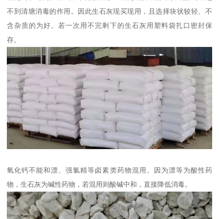
不到清塘消毒的作用。因此生石灰现买现用，且选择块状较轻、不
含杂质的为好。若一次用不完剩下的生石灰用塑料袋扎口密封保
存。
氧化钙不能和漂、强氯精等卤素类药物混用。因为漂等为酸性药
物，生石灰为碱性药物，若混用则酸碱中和，直接降低消毒。