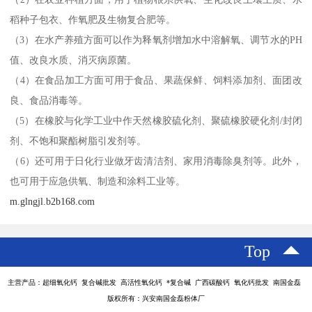
稻种子包衣、作氧肥及生物复合肥等。
（3）在水产养殖方面可以作为释氧剂增加水中溶解氧、调节水的PH
值、改良水质、消灭病原菌。
（4）在食品加工方面可用于食品、果蔬保鲜、饲料添加剂、面团改
良、食品消毒等。
（5）在橡胶与化学工业中作天然橡胶硫化剂、聚硫橡胶硬化剂/封闭
剂、不饱和聚酯树脂引发剂等。
（6）还可用于日化行业做牙齿清洁剂、家用消毒除臭剂等。此外，
也可用于应急供氧、制造和涂料工业等。
m.glngjl.b2b168.com
Top
主营产品：超细氧化钙 复合碱批发 高活性氧化钙 *复合碱 广西碳酸钙 氧化钙批发 南国金磊
版权所有：兴安南国金磊粉体厂