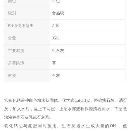
颜色
白色
级别
食品级
PH值使用范围
2-10
含量
95%
主要材质
生石灰
是否跨境
否
材质
石灰
氢氧化钙是种白色粉末状固体。化学式Ca(OH)2，俗称熟石灰、消石
灰，加入水后，呈上下两层，上层水溶液称作澄清石灰水，下层悬
浊液称作石灰乳或石灰浆。
氧化钙忌与氮肥同时施用。生石灰遇水生成大量的OH-，使