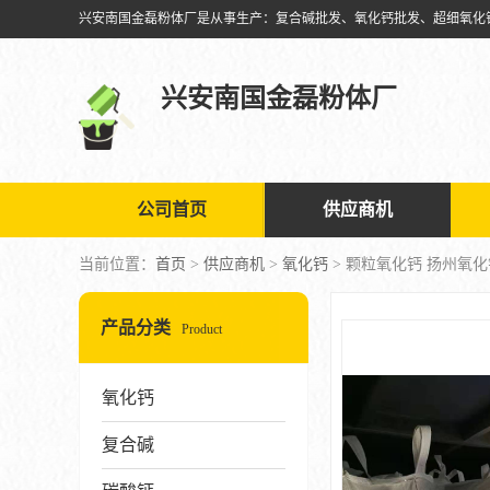
兴安南国金磊粉体厂
公司首页
供应商机
当前位置：
首页
>
供应商机
>
氧化钙
> 颗粒氧化钙 扬州氧
产品分类
Product
氧化钙
复合碱