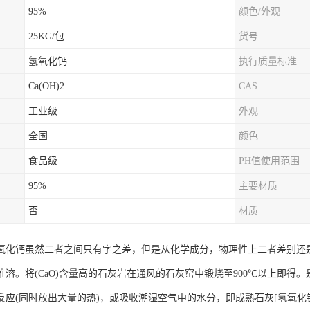
95%
颜色/外观
25KG/包
货号
氢氧化钙
执行质量标准
Ca(OH)2
CAS
工业级
外观
全国
颜色
食品级
PH值使用范围
95%
主要材质
否
材质
氧化钙虽然二者之间只有字之差，但是从化学成分，物理性上二者差别还是很
难溶。将(CaO)含量高的石灰岩在通风的石灰窑中锻烧至900℃以上即
应(同时放出大量的热)，或吸收潮湿空气中的水分，即成熟石灰[氢氧化钙Ca