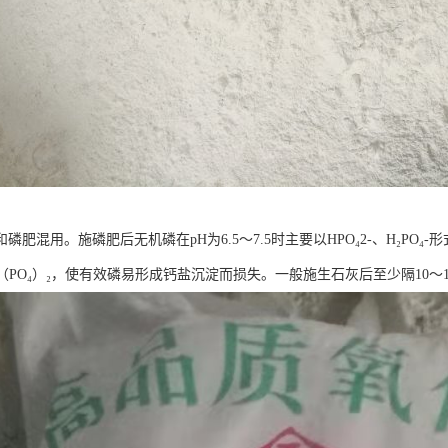
磷肥混用。施磷肥后无机磷在pH为6.5～7.5时主要以HPO₄2-、H₂PO₄
（PO₄）₂，使有效磷易形成钙盐沉淀而损失。一般施生石灰后至少隔10～