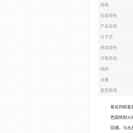
规格
包装规格
产品名称
分子式
用途级别
可售卖地
级别
含量
是否跨境
氧化钙和氢
色固体耐火
回潮。与水反