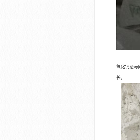
氧化钙忌与
长。