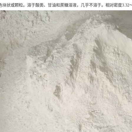
块状或颗粒。溶于酸类、甘油和蔗糖溶液，几乎不溶于。相对密度3.32～3.35