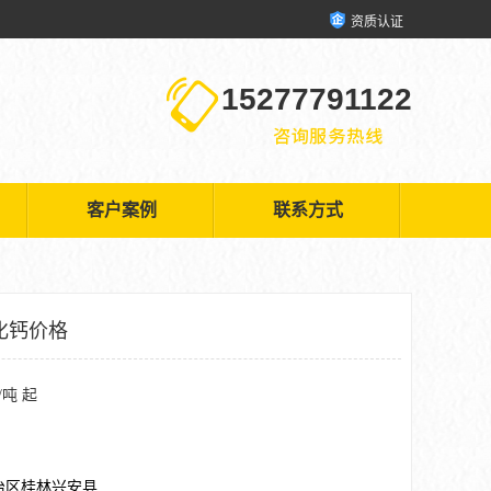
资质认证
15277791122
客户案例
联系方式
化钙价格
/吨 起
治区桂林兴安县