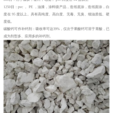
1250目：pvc ， PE ，油漆，涂料级产品，造纸底涂，造纸面涂，白
度在 95 度以上。具有高纯度、高白度、无毒、无臭、细油质低、硬
度低。
碳酸钙可作补钙剂：吸收率可达39%，仅次于果酸钙可溶于胃酸，已
成为剂型多、应用多的补钙剂。