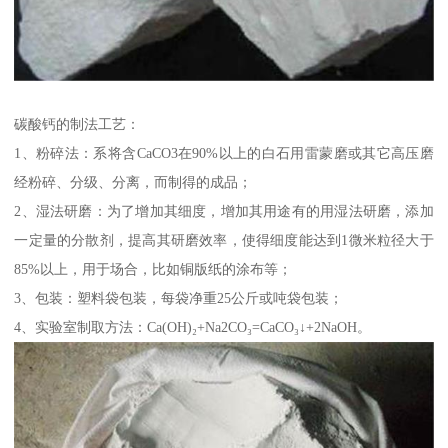
碳酸钙的制法工艺：
1、粉碎法：系将含CaCO3在90%以上的白石用雷蒙磨或其它高压磨
经粉碎、分级、分离，而制得的成品；
2、湿法研磨：为了增加其细度，增加其用途有的用湿法研磨，添加
一定量的分散剂，提高其研磨效率，使得细度能达到1微米粒径大于
85%以上，用于场合，比如铜版纸的涂布等；
3、包装：塑料袋包装，每袋净重25公斤或吨袋包装；
4、实验室制取方法：Ca(OH)₂+Na2CO₃=CaCO₃↓+2NaOH。