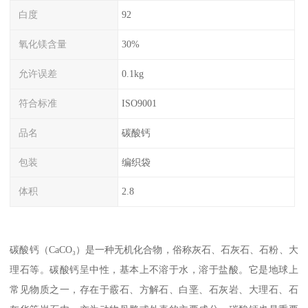
白度
92
氧化镁含量
30%
允许误差
0.1kg
符合标准
ISO9001
品名
碳酸钙
包装
编织袋
体积
2.8
碳酸钙（CaCO₃）是一种无机化合物，俗称灰石、石灰石、石粉、大
理石等。碳酸钙呈中性，基本上不溶于水，溶于盐酸。它是地球上
常见物质之一，存在于霰石、方解石、白垩、石灰岩、大理石、石