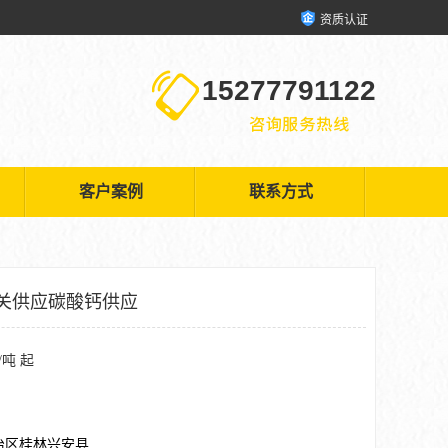
资质认证
15277791122
客户案例
联系方式
关供应碳酸钙供应
/吨 起
治区桂林兴安县