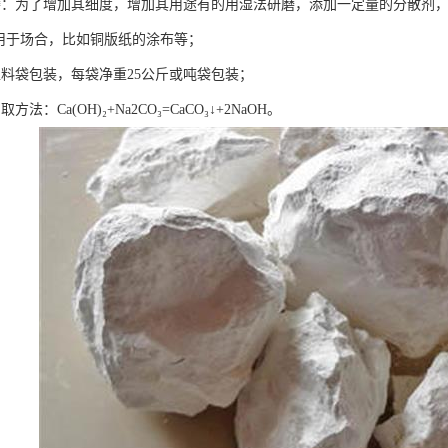
磨：为了增加其细度，增加其用途有的用湿法研磨，添加一定量的分散剂，
，用于场合，比如铜版纸的涂布等；
塑料袋包装，每袋净重25公斤或吨袋包装；
法：Ca(OH)₂+Na2CO₃=CaCO₃↓+2NaOH。