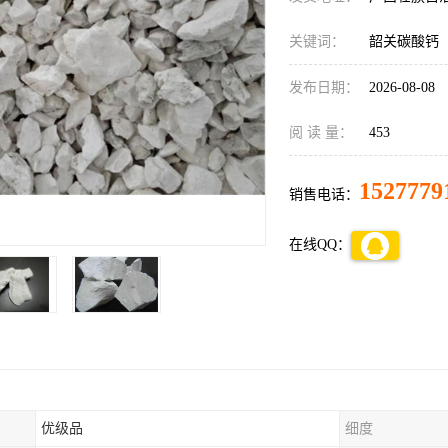
关键词：
韶关碳酸钙
发布日期：
2026-08-08
阅 读 量：
453
1527779
销售电话：
在线QQ：
优级品
细度