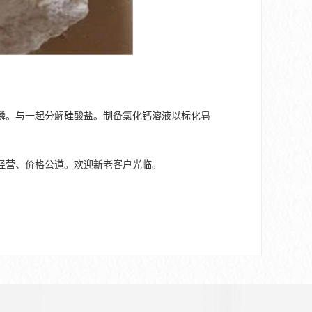
磷。与一起分解硅酸盐。制备氯化钙溶液以标化皂
经营、价格公道。欢迎新老客户光临。