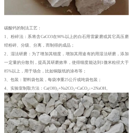
碳酸钙的制法工艺：
1、粉碎法：系将含CaCO3在90%以上的白石用雷蒙磨或其它高压磨
经粉碎、分级、分离，而制得的成品；
2、湿法研磨：为了增加其细度，增加其用途有的用湿法研磨，添加
一定量的分散剂，提高其研磨效率，使得细度能达到1微米粒径大于
85%以上，用于场合，比如铜版纸的涂布等；
3、包装：塑料袋包装，每袋净重25公斤或吨袋包装；
4、实验室制取方法：Ca(OH)₂+Na2CO₃=CaCO₃↓+2NaOH。