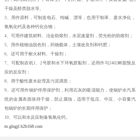
干燥及醇类脱水等。
3、用作原料，可制造电石、纯碱、漂等，也用于制革、废水净化，
氢氧化钙及各种钙化合物；
4、可用作建筑材料、冶金助熔剂，水泥速凝剂，荧光粉的助熔剂；
5、用作植物油脱色剂，药物载体，土壤改良剂和钙肥；
6、还可用于耐火材料、干燥剂；
7、可配制农机1、2号胶和水下环氧胶黏剂，还用作与2402树脂预反
应的反应剂；
8、用于酸性废水处理及污泥调质；
9、还可用作锅炉停用保护剂，利用石灰的吸湿能力，使锅炉水汽系
统的金属表面保持干燥，防止腐蚀，适用于低压、中压、小容量汽
包锅炉的长期停用保护；
10、可以和水反应制备氢氧化钙。
m.glngjl.b2b168.com