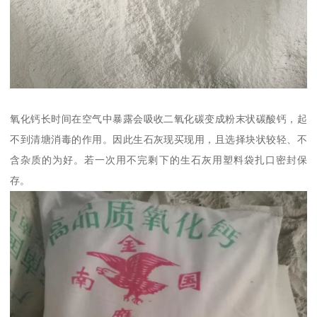
氧化钙长时间在空气中暴露会吸收二氧化碳变成粉末状碳酸钙，起
不到清塘消毒的作用。因此生石灰现买现用，且选择块状较轻、不
含杂质的为好。若一次用不完剩下的生石灰用塑料袋扎口密封保
存。