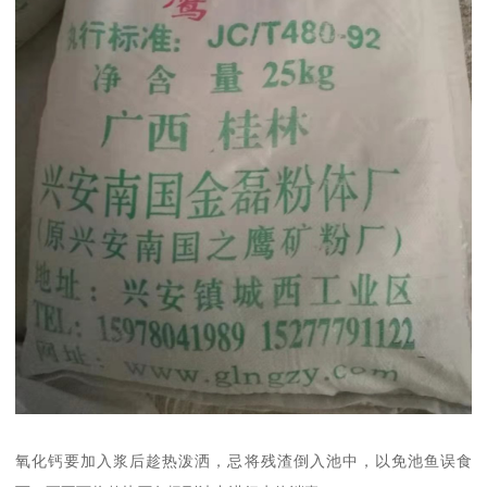
氧化钙要加入浆后趁热泼洒，忌将残渣倒入池中，以免池鱼误食