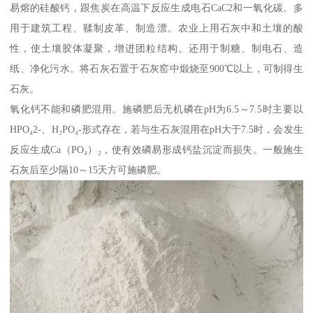
易熔的硅酸钙，跟焦炭在高温下反应生成电石CaC2和一氧化碳。多
用于建筑工程、鞣制皮革、制造漂。农业上用石灰中和土壤的酸
性，使土壤胶体凝聚，增进团粒结构。还用于制糖、制电石、造
纸、净化污水。将石灰石置于石灰窑中煅烧至900℃以上，可制得生
石灰。
氧化钙不能和磷肥混用。施磷肥后无机磷在pH为6.5～7.5时主要以
HPO₄2-、H₂PO₄-形式存在，若与生石灰混用在pH大于7.5时，会发生
反应生成Ca（PO₄）₂，使有效磷易形成钙盐沉淀而损失。一般施生
石灰后至少隔10～15天方可施磷肥。