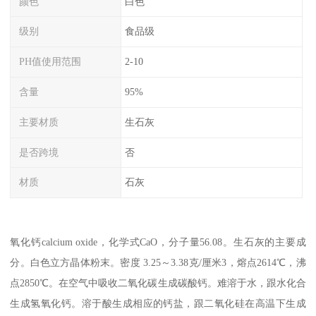
颜色
白色
级别
食品级
PH值使用范围
2-10
含量
95%
主要材质
生石灰
是否跨境
否
材质
石灰
氧化钙calcium oxide，化学式CaO，分子量56.08。生石灰的主要成
分。白色立方晶体粉末。密度 3.25～3.38克/厘米3，熔点2614℃，沸
点2850℃。在空气中吸收二氧化碳生成碳酸钙。难溶于水，跟水化合
生成氢氧化钙。溶于酸生成相应的钙盐，跟二氧化硅在高温下生成