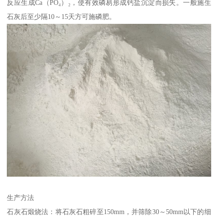
反应生成Ca（PO₄）₂，使有效磷易形成钙盐沉淀而损失。一般施生
石灰后至少隔10～15天方可施磷肥。
生产方法
石灰石煅烧法：将石灰石粗碎至150mm，并筛除30～50mm以下的细