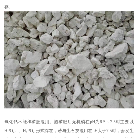
存。
氧化钙不能和磷肥混用。施磷肥后无机磷在pH为6.5～7.5时主要以
HPO₄2-、H₂PO₄-形式存在，若与生石灰混用在pH大于7.5时，会发生