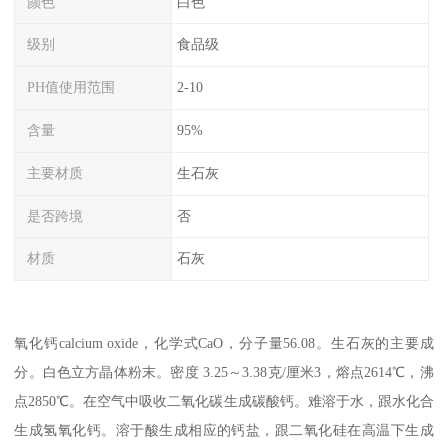
颜色
白色
级别
食品级
PH值使用范围
2-10
含量
95%
主要材质
生石灰
是否跨境
否
材质
石灰
氧化钙calcium oxide，化学式CaO，分子量56.08。生石灰的主要成
分。白色立方晶体粉末。密度 3.25～3.38克/厘米3，熔点2614℃，沸
点2850℃。在空气中吸收二氧化碳生成碳酸钙。难溶于水，跟水化合
生成氢氧化钙。溶于酸生成相应的钙盐，跟二氧化硅在高温下生成