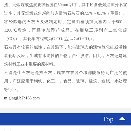
渣。无烟煤或焦炭要求粒度在50mm 以下，其中所含低熔点灰分不宜
过多，其无烟煤或焦炭的加入量为石灰石的7.5%～8.5%（重量）。
将经筛选的石灰石及燃料定时、定量由窑顶加入窑内，于900～
1200℃煅烧，再经冷却即得成品。在煅烧工序副产二氧化碳
（CO₂）。其化学方程式为CaCO₃[△]→CaO+CO₂↑。
石灰具有较强的碱性，在常温下，能与玻璃态的活性氧化硅或活性
氧化铝反应，生成有水硬性的产物，产生胶结。因此，石灰还是建
筑材料工业中重要的原材料。
不管是生石灰还是熟石灰，现在在在各个域都能够得到广泛的使
用，广泛应用于钢铁、化工、、食品、玻璃、建筑、造纸、水处理
等行业。
m.glngjl.b2b168.com
Top