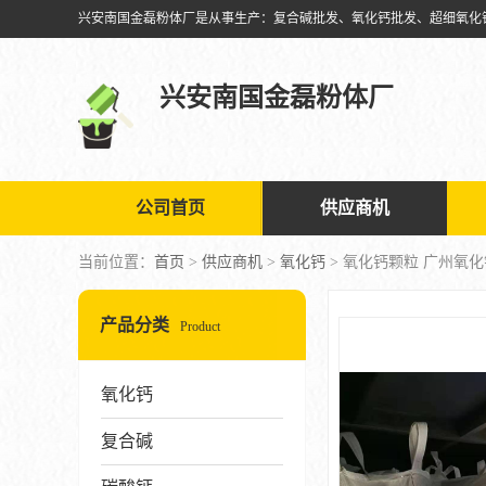
兴安南国金磊粉体厂
公司首页
供应商机
当前位置：
首页
>
供应商机
>
氧化钙
> 氧化钙颗粒 广州氧
产品分类
Product
氧化钙
复合碱