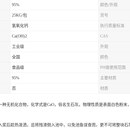
95%
颜色/外观
25KG/包
货号
氢氧化钙
执行质量标准
Ca(OH)2
CAS
工业级
外观
全国
颜色
食品级
PH值使用范围
95%
主要材质
否
材质
一种无机化合物，化学式是CaO，俗名生石灰。物理性质是表面白色粉末
入浆后趁热泼洒，忌将残渣倒入池中，以免池鱼误食而，更不可将整块石