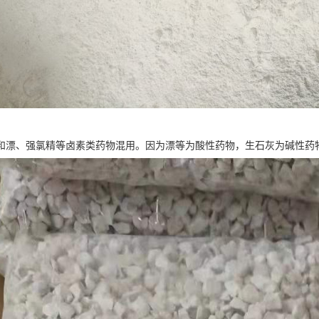
和漂、强氯精等卤素类药物混用。因为漂等为酸性药物，生石灰为碱性药