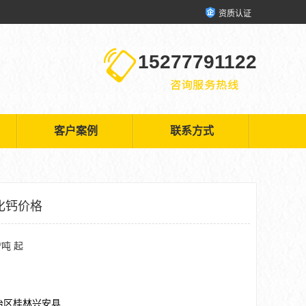
资质认证
15277791122
客户案例
联系方式
化钙价格
/吨 起
治区桂林兴安县