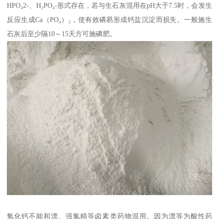
HPO₄2-、H₂PO₄-形式存在，若与生石灰混用在pH大于7.5时，会发生
反应生成Ca（PO₄）₂，使有效磷易形成钙盐沉淀而损失。一般施生
石灰后至少隔10～15天方可施磷肥。
氧化钙不能和漂、强氯精等卤素类药物混用。因为漂等为酸性药