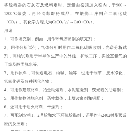
将经筛选的石灰石及燃料定时、定量由窑顶加入窑内，于900～
1200℃煅烧，再经冷却即得成品。在煅烧工序副产二氧化碳
（CO₂）。其化学方程式为CaCO₃[△]→CaO+CO₂↑。
用途
1、可作填充剂，例如：用作环氧胶黏剂的填充剂；
2、用作分析试剂，气体分析时用作二氧化碳吸收剂，光谱分析试
剂，高纯试剂用于半导体生产中的外延、扩散工序，实验室氨气的
干燥及醇类脱水等。
3、用作原料，可制造电石、纯碱、漂等，也用于制革、废水净化，
氢氧化钙及各种钙化合物；
4、可用作建筑材料、冶金助熔剂，水泥速凝剂，荧光粉的助熔剂；
5、用作植物油脱色剂，药物载体，土壤改良剂和钙肥；
6、还可用于耐火材料、干燥剂；
7、可配制农机1、2号胶和水下环氧胶黏剂，还用作与2402树脂预反
应的反应剂；