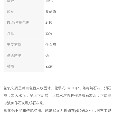
颜色
白色
级别
食品级
PH值使用范围
2-10
含量
95%
主要材质
生石灰
是否跨境
否
材质
石灰
氢氧化钙是种白色粉末状固体。化学式Ca(OH)2，俗称熟石灰、消石
灰，加入水后，呈上下两层，上层水溶液称作澄清石灰水，下层悬
浊液称作石灰乳或石灰浆。
氧化钙不能和磷肥混用。施磷肥后无机磷在pH为6.5～7.5时主要以