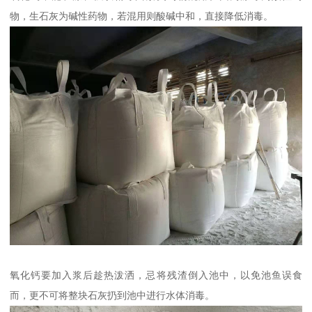
物，生石灰为碱性药物，若混用则酸碱中和，直接降低消毒。
氧化钙要加入浆后趁热泼洒，忌将残渣倒入池中，以免池鱼误食
而，更不可将整块石灰扔到池中进行水体消毒。