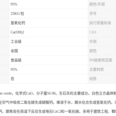
95%
颜色/外观
25KG/包
货号
氢氧化钙
执行质量标准
Ca(OH)2
CAS
工业级
外观
全国
颜色
食品级
PH值使用范围
95%
主要材质
否
材质
ium oxide，化学式CaO，分子量56.08。生石灰的主要成分。白色立方晶体粉末
℃。在空气中吸收二氧化碳生成碳酸钙。难溶于水，跟水化合生成氢氧化钙
钙，跟焦炭在高温下反应生成电石CaC2和一氧化碳。多用于建筑工程、