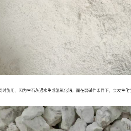
同时施用。因为生石灰遇水生成氢氧化钙，而在弱碱性条件下，会发生化学