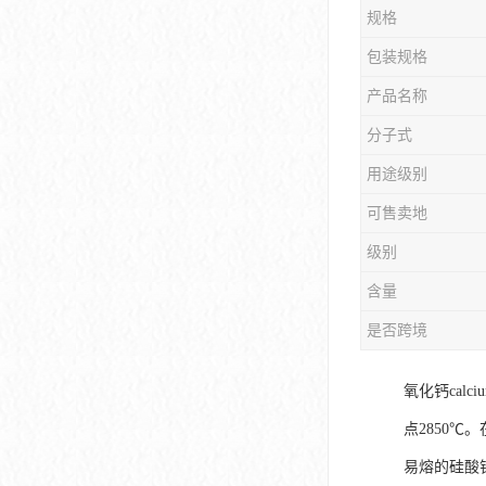
规格
包装规格
产品名称
分子式
用途级别
可售卖地
级别
含量
是否跨境
氧化钙calc
点2850
易熔的硅酸