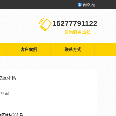
资质认证
15277791122
客户案例
联系方式
应氧化钙
/吨 起
治区桂林兴安县