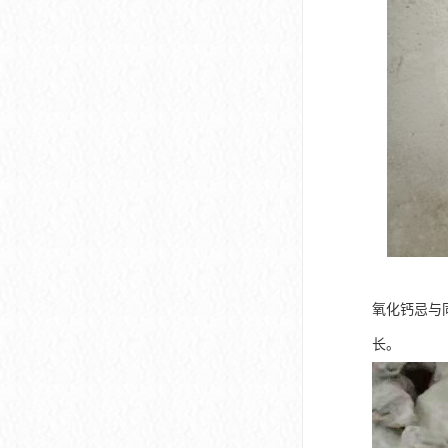
氧化钙忌与
长。