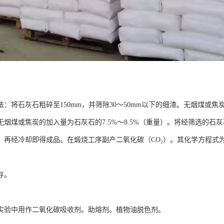
：将石灰石粗碎至150mm，并筛除30～50mm以下的细渣。无烟煤或焦
无烟煤或焦炭的加入量为石灰石的7.5%～8.5%（重量）。将经筛选的石
烧，再经冷却即得成品。在煅烧工序副产二氧化碳（CO₂）。其化学方程式为CaCO
存。
实验中用作二氧化碳吸收剂。助熔剂。植物油脱色剂。