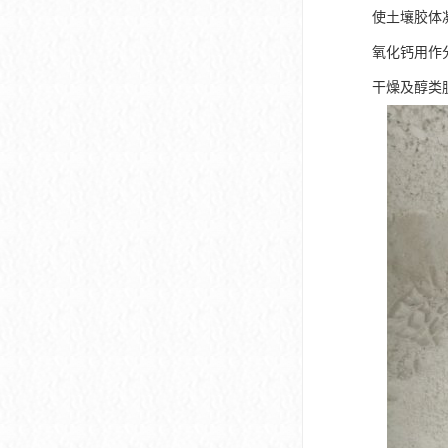
使土壤胶体
氧化钙用作
干燥及醇类