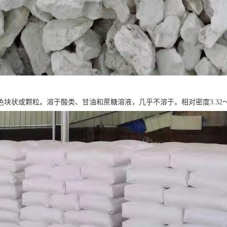
块状或颗粒。溶于酸类、甘油和蔗糖溶液，几乎不溶于。相对密度3.32～3.35