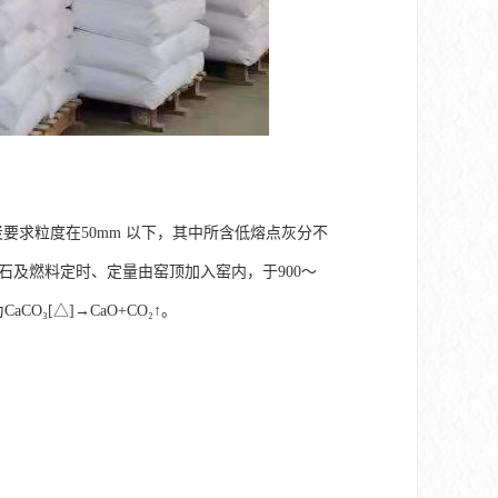
炭要求粒度在50mm 以下，其中所含低熔点灰分不
灰石及燃料定时、定量由窑顶加入窑内，于900～
₃[△]→CaO+CO₂↑。