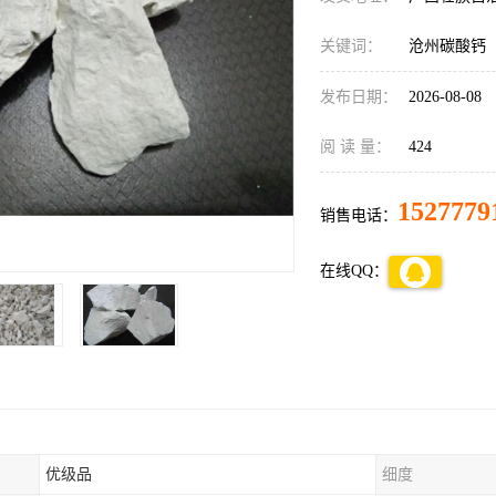
关键词：
沧州碳酸钙
发布日期：
2026-08-08
阅 读 量：
424
1527779
销售电话：
在线QQ：
优级品
细度