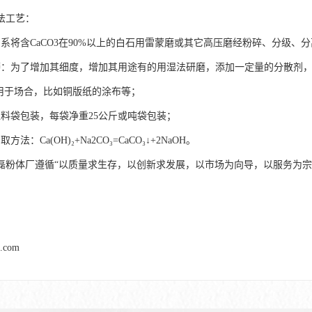
法工艺：
：系将含CaCO3在90%以上的白石用雷蒙磨或其它高压磨经粉碎、分级、
磨：为了增加其细度，增加其用途有的用湿法研磨，添加一定量的分散剂，
，用于场合，比如铜版纸的涂布等；
塑料袋包装，每袋净重25公斤或吨袋包装；
法：Ca(OH)₂+Na2CO₃=CaCO₃↓+2NaOH。
磊粉体厂遵循“以质量求生存，以创新求发展，以市场为向导，以服务为宗
l.com