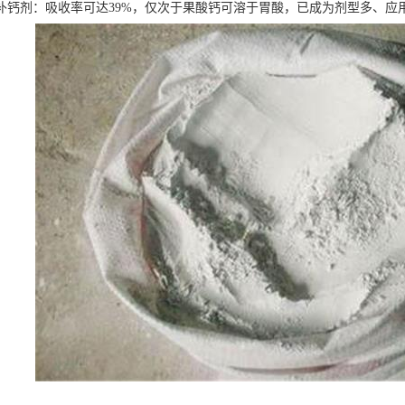
补钙剂：吸收率可达39%，仅次于果酸钙可溶于胃酸，已成为剂型多、应