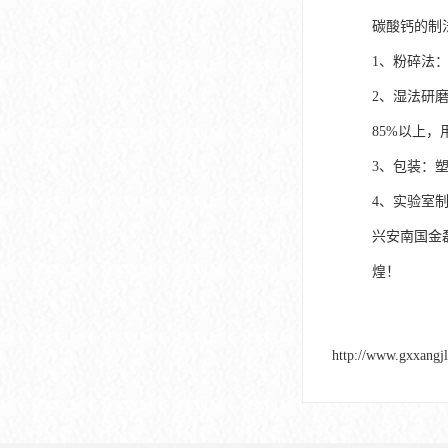
碳酸钙的制
1、粉碎法
2、湿法研
85%以上
3、包装：
4、实验室制取方
兴安南国金
煌！
http://www.gxxangj