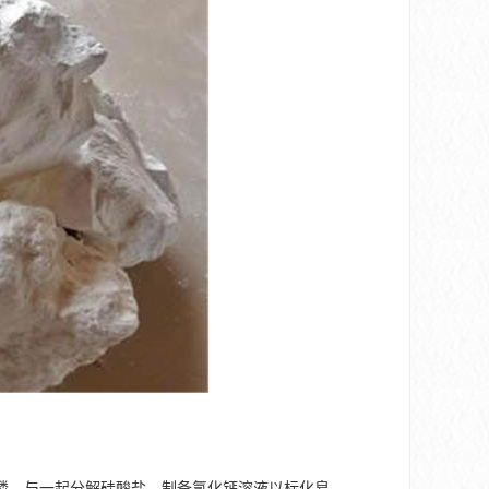
磷。与一起分解硅酸盐。制备氯化钙溶液以标化皂