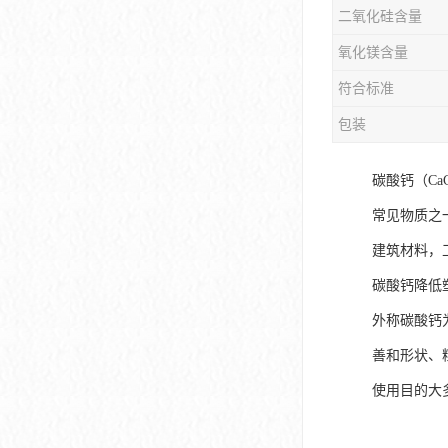
二氧化硅含量
氧化镁含量
符合标准
包装
碳酸钙（C
常见物质之
建筑材料，
碳酸钙降低
外称碳酸钙为
善和形状、
使用目的大