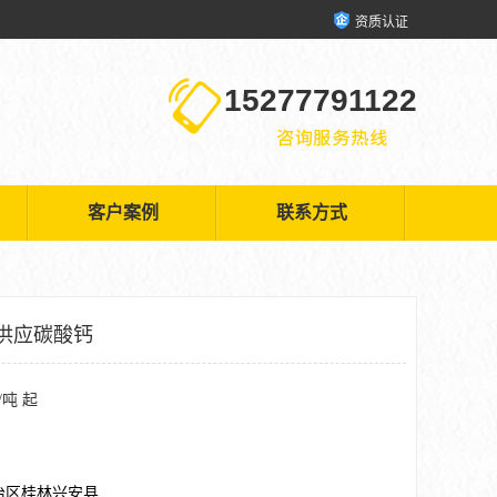
资质认证
15277791122
客户案例
联系方式
供应碳酸钙
/吨 起
治区桂林兴安县