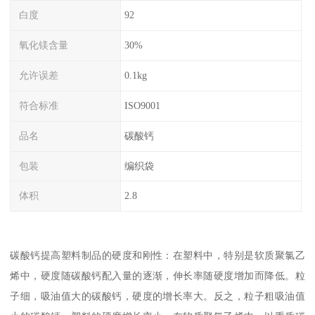
白度
92
氧化镁含量
30%
允许误差
0.1kg
符合标准
ISO9001
品名
碳酸钙
包装
编织袋
体积
2.8
碳酸钙提高塑料制品的硬度和刚性：在塑料中，特别是软质聚氯乙
烯中，硬度随碳酸钙配入量的逐渐，伸长率随硬度增加而降低。粒
子细，吸油值大的碳酸钙，硬度的增长率大。反之，粒子粗吸油值