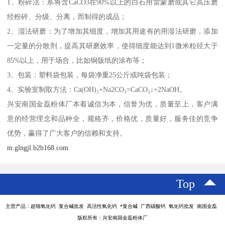
1、粉碎法：系将含CaCO3在90%以上的白石用雷蒙磨或其它高压磨
经粉碎、分级、分离，而制得的成品；
2、湿法研磨：为了增加其细度，增加其用途有的用湿法研磨，添加
一定量的分散剂，提高其研磨效率，使得细度能达到1微米粒径大于
85%以上，用于场合，比如铜版纸的涂布等；
3、包装：塑料袋包装，每袋净重25公斤或吨袋包装；
4、实验室制取方法：Ca(OH)₂+Na2CO₃=CaCO₃↓+2NaOH。
兴安南国金磊粉体厂本着诚信为本，信誉为优，质量至上，客户满
意的经营理念和品种全，规格齐，价格优，质量好，服务佳的竞争
优势，赢得了广大客户的信赖和支持。
m.glngjl.b2b168.com
Top
主营产品：超细氧化钙 复合碱批发 高活性氧化钙 *复合碱 广西碳酸钙 氧化钙批发 南国金磊
版权所有：兴安南国金磊粉体厂