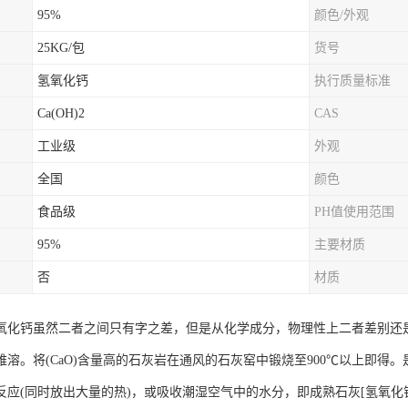
95%
颜色/外观
25KG/包
货号
氢氧化钙
执行质量标准
Ca(OH)2
CAS
工业级
外观
全国
颜色
食品级
PH值使用范围
95%
主要材质
否
材质
氧化钙虽然二者之间只有字之差，但是从化学成分，物理性上二者差别还是很
难溶。将(CaO)含量高的石灰岩在通风的石灰窑中锻烧至900℃以上即
应(同时放出大量的热)，或吸收潮湿空气中的水分，即成熟石灰[氢氧化钙Ca