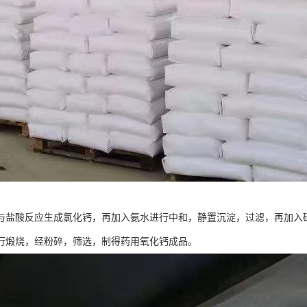
与盐酸反应生成氯化钙，再加入氨水进行中和，静置沉淀，过滤，再加入
行煅烧，经粉碎，筛选，制得药用氧化钙成品。