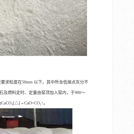
炭要求粒度在50mm 以下，其中所含低熔点灰分不
灰石及燃料定时、定量由窑顶加入窑内，于900～
₃[△]→CaO+CO₂↑。