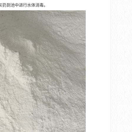
灰扔到池中进行水体消毒。