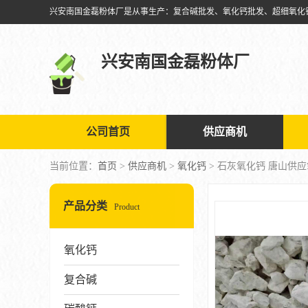
兴安南国金磊粉体厂
公司首页
供应商机
当前位置：
首页
>
供应商机
>
氧化钙
> 石灰氧化钙 唐山供
产品分类
Product
氧化钙
复合碱