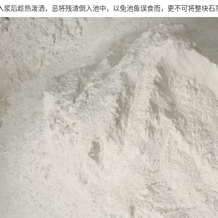
入浆后趁热泼洒，忌将残渣倒入池中，以免池鱼误食而，更不可将整块石