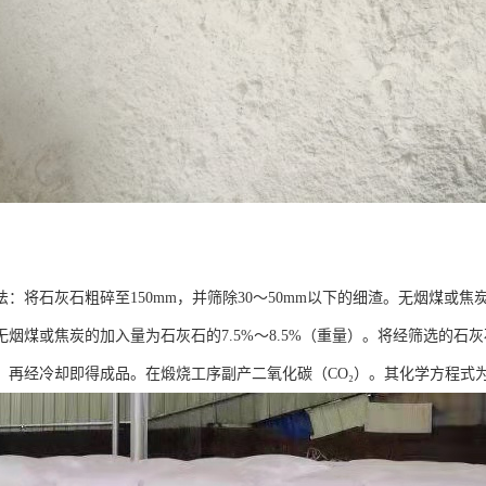
：将石灰石粗碎至150mm，并筛除30～50mm以下的细渣。无烟煤或焦
无烟煤或焦炭的加入量为石灰石的7.5%～8.5%（重量）。将经筛选的石
烧，再经冷却即得成品。在煅烧工序副产二氧化碳（CO₂）。其化学方程式为CaCO