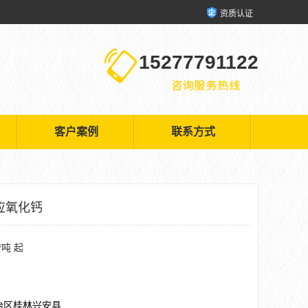
资质认证
15277791122
客户案例
联系方式
应氧化钙
/吨 起
治区桂林兴安县