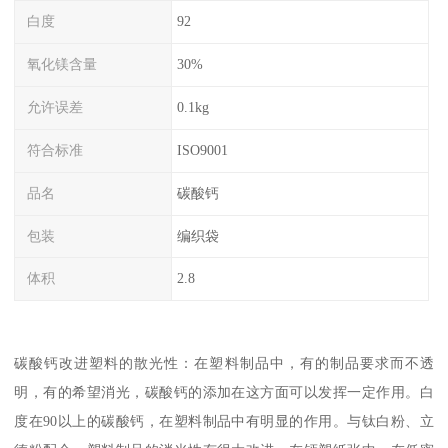
白度
92
氧化镁含量
30%
允许误差
0.1kg
符合标准
ISO9001
品名
碳酸钙
包装
编织袋
体积
2.8
碳酸钙改进塑料的散光性：在塑料制品中，有的制品要求而不透
明，有的希望消光，碳酸钙的添加在这方面可以发挥一定作用。白
度在90以上的碳酸钙，在塑料制品中有明显的作用。与钛白粉、立