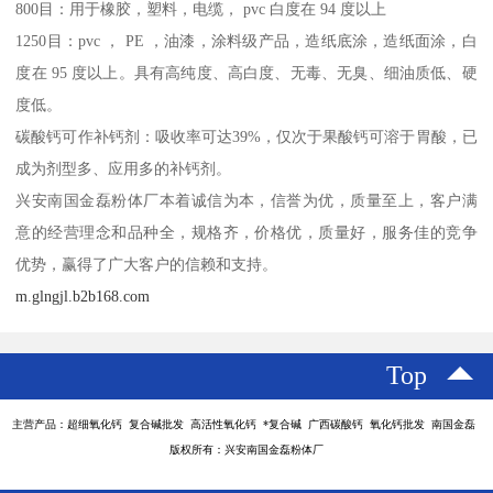
800目：用于橡胶，塑料，电缆， pvc 白度在 94 度以上
1250目：pvc ， PE ，油漆，涂料级产品，造纸底涂，造纸面涂，白
度在 95 度以上。具有高纯度、高白度、无毒、无臭、细油质低、硬
度低。
碳酸钙可作补钙剂：吸收率可达39%，仅次于果酸钙可溶于胃酸，已
成为剂型多、应用多的补钙剂。
兴安南国金磊粉体厂本着诚信为本，信誉为优，质量至上，客户满
意的经营理念和品种全，规格齐，价格优，质量好，服务佳的竞争
优势，赢得了广大客户的信赖和支持。
m.glngjl.b2b168.com
Top
主营产品：超细氧化钙 复合碱批发 高活性氧化钙 *复合碱 广西碳酸钙 氧化钙批发 南国金磊
版权所有：兴安南国金磊粉体厂