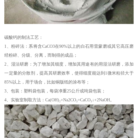
碳酸钙的制法工艺：
1、粉碎法：系将含CaCO3在90%以上的白石用雷蒙磨或其它高压磨
经粉碎、分级、分离，而制得的成品；
2、湿法研磨：为了增加其细度，增加其用途有的用湿法研磨，添加
一定量的分散剂，提高其研磨效率，使得细度能达到1微米粒径大于
85%以上，用于场合，比如铜版纸的涂布等；
3、包装：塑料袋包装，每袋净重25公斤或吨袋包装；
4、实验室制取方法：Ca(OH)₂+Na2CO₃=CaCO₃↓+2NaOH。