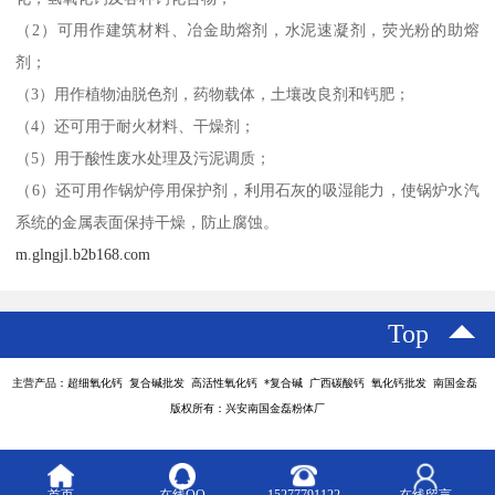
（2）可用作建筑材料、冶金助熔剂，水泥速凝剂，荧光粉的助熔
剂；
（3）用作植物油脱色剂，药物载体，土壤改良剂和钙肥；
（4）还可用于耐火材料、干燥剂；
（5）用于酸性废水处理及污泥调质；
（6）还可用作锅炉停用保护剂，利用石灰的吸湿能力，使锅炉水汽
系统的金属表面保持干燥，防止腐蚀。
m.glngjl.b2b168.com
Top
主营产品：超细氧化钙 复合碱批发 高活性氧化钙 *复合碱 广西碳酸钙 氧化钙批发 南国金磊
版权所有：兴安南国金磊粉体厂
首页
在线QQ
15277791122
在线留言