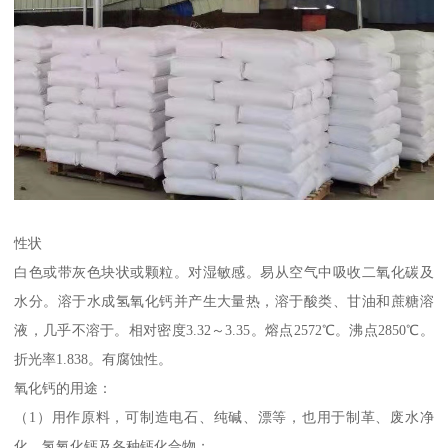
性状
白色或带灰色块状或颗粒。对湿敏感。易从空气中吸收二氧化碳及
水分。溶于水成氢氧化钙并产生大量热，溶于酸类、甘油和蔗糖溶
液，几乎不溶于。相对密度3.32～3.35。熔点2572℃。沸点2850℃。
折光率1.838。有腐蚀性。
氧化钙的用途：
（1）用作原料，可制造电石、纯碱、漂等，也用于制革、废水净
化，氢氧化钙及各种钙化合物；