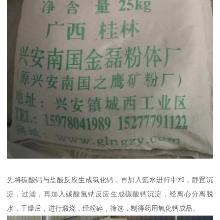
先将碳酸钙与盐酸反应生成氯化钙，再加入氨水进行中和，静置沉
淀，过滤，再加入碳酸氢钠反应生成碳酸钙沉淀，经离心分离脱
水，干燥后，进行煅烧，经粉碎，筛选，制得药用氧化钙成品。