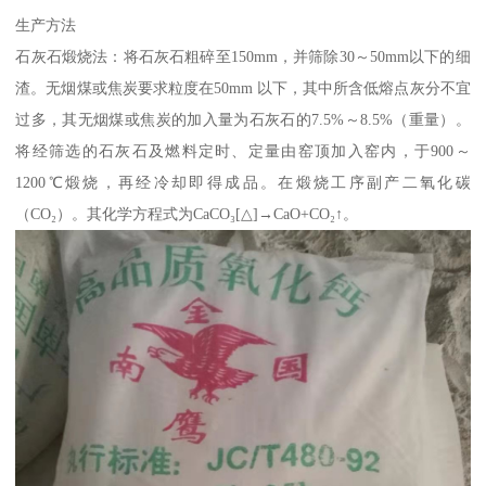
生产方法
石灰石煅烧法：将石灰石粗碎至150mm，并筛除30～50mm以下的细
渣。无烟煤或焦炭要求粒度在50mm 以下，其中所含低熔点灰分不宜
过多，其无烟煤或焦炭的加入量为石灰石的7.5%～8.5%（重量）。
将经筛选的石灰石及燃料定时、定量由窑顶加入窑内，于900～
1200℃煅烧，再经冷却即得成品。在煅烧工序副产二氧化碳
（CO₂）。其化学方程式为CaCO₃[△]→CaO+CO₂↑。