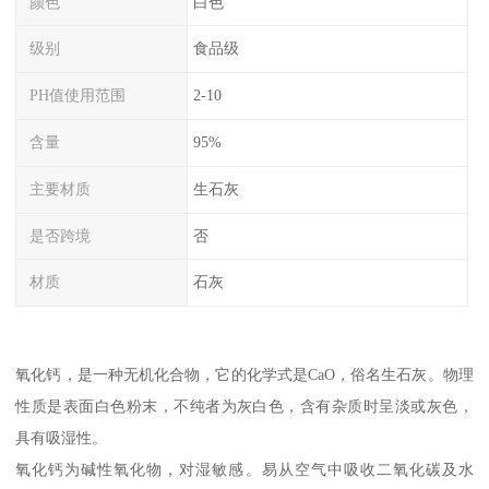
颜色
白色
级别
食品级
PH值使用范围
2-10
含量
95%
主要材质
生石灰
是否跨境
否
材质
石灰
氧化钙，是一种无机化合物，它的化学式是CaO，俗名生石灰。物理
性质是表面白色粉末，不纯者为灰白色，含有杂质时呈淡或灰色，
具有吸湿性。
氧化钙为碱性氧化物，对湿敏感。易从空气中吸收二氧化碳及水