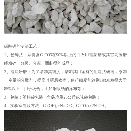
碳酸钙的制法工艺：
1、粉碎法：系将含CaCO3在90%以上的白石用雷蒙磨或其它高压磨
经粉碎、分级、分离，而制得的成品；
2、湿法研磨：为了增加其细度，增加其用途有的用湿法研磨，添加
一定量的分散剂，提高其研磨效率，使得细度能达到1微米粒径大于
85%以上，用于场合，比如铜版纸的涂布等；
3、包装：塑料袋包装，每袋净重25公斤或吨袋包装；
4、实验室制取方法：Ca(OH)₂+Na2CO₃=CaCO₃↓+2NaOH。