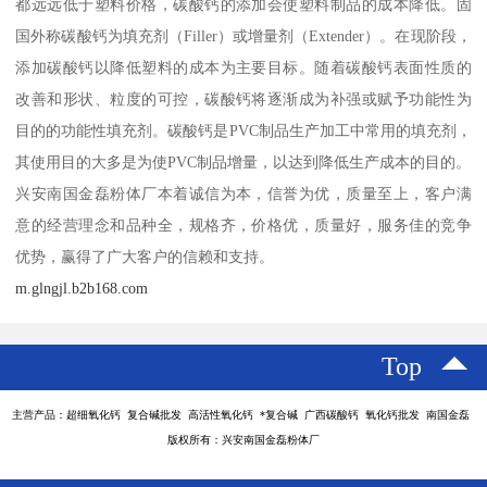
都远远低于塑料价格，碳酸钙的添加会使塑料制品的成本降低。固
国外称碳酸钙为填充剂（Filler）或增量剂（Extender）。在现阶段，
添加碳酸钙以降低塑料的成本为主要目标。随着碳酸钙表面性质的
改善和形状、粒度的可控，碳酸钙将逐渐成为补强或赋予功能性为
目的的功能性填充剂。碳酸钙是PVC制品生产加工中常用的填充剂，
其使用目的大多是为使PVC制品增量，以达到降低生产成本的目的。
兴安南国金磊粉体厂本着诚信为本，信誉为优，质量至上，客户满
意的经营理念和品种全，规格齐，价格优，质量好，服务佳的竞争
优势，赢得了广大客户的信赖和支持。
m.glngjl.b2b168.com
Top
主营产品：超细氧化钙 复合碱批发 高活性氧化钙 *复合碱 广西碳酸钙 氧化钙批发 南国金磊
版权所有：兴安南国金磊粉体厂