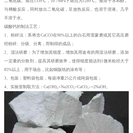
二氧化碳。熔点1339℃，10.7MPa下熔点为1289℃。难溶于水和醇。
与稀酸反应，同时放出二氧化碳，呈放热反应。也溶于溶液。几乎
不溶于水。
碳酸钙的制法工艺：
1、粉碎法：系将含CaCO3在90%以上的白石用雷蒙磨或其它高压磨
经粉碎、分级、分离，而制得的成品；
2、湿法研磨：为了增加其细度，增加其用途有的用湿法研磨，添加
一定量的分散剂，提高其研磨效率，使得细度能达到1微米粒径大于
85%以上，用于场合，比如铜版纸的涂布等；
3、包装：塑料袋包装，每袋净重25公斤或吨袋包装；
4、实验室制取方法：Ca(OH)₂+Na2CO₃=CaCO₃↓+2NaOH。