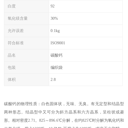
白度
92
氧化镁含量
30%
允许误差
0.1kg
符合标准
ISO9001
品名
碳酸钙
包装
编织袋
体积
2.8
碳酸钙的物理性质：白色固体状，无味、无臭。有无定型和结晶型
两种形态。结晶型中又可分为斜方晶系和六方晶系，呈柱状或菱
形。相对密度2.71。825～896.6℃分解，在约825℃时分解为氧化钙和