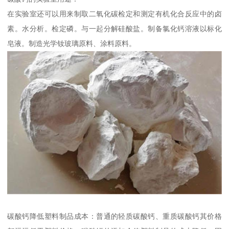
在实验室还可以用来制取二氧化碳检定和测定有机化合反应中的卤
素。水分析。检定磷。与一起分解硅酸盐。制备氯化钙溶液以标化
皂液。制造光学钕玻璃原料、涂料原料。
碳酸钙降低塑料制品成本：普通的轻质碳酸钙、重质碳酸钙其价格