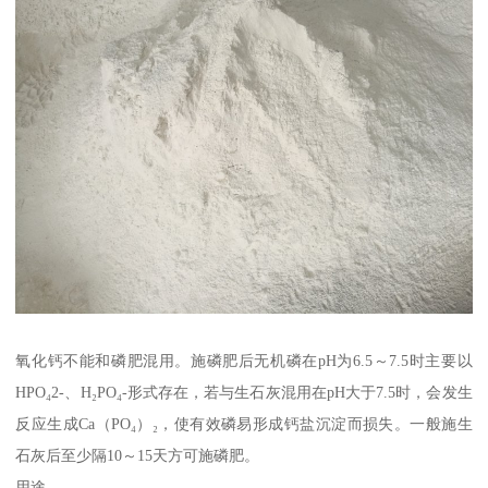
氧化钙不能和磷肥混用。施磷肥后无机磷在pH为6.5～7.5时主要以
HPO₄2-、H₂PO₄-形式存在，若与生石灰混用在pH大于7.5时，会发生
反应生成Ca（PO₄）₂，使有效磷易形成钙盐沉淀而损失。一般施生
石灰后至少隔10～15天方可施磷肥。
用途