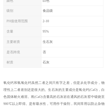
颜色
白色
级别
食品级
PH值使用范围
2-10
含量
95%
主要材质
生石灰
是否跨境
否
材质
石灰
氧化钙和氢氧化钙虽然二者之间只有字之差，但是从化学成分，物
理性上二者差别还是很大的。生石灰的主要成分是氧化钙(CaO)，白
色固体耐火难溶。将(CaO)含量高的石灰岩在通风的石灰窑中锻烧至
900℃以上即得。是有吸水性，可用作干燥剂，民间常用以防止杂物