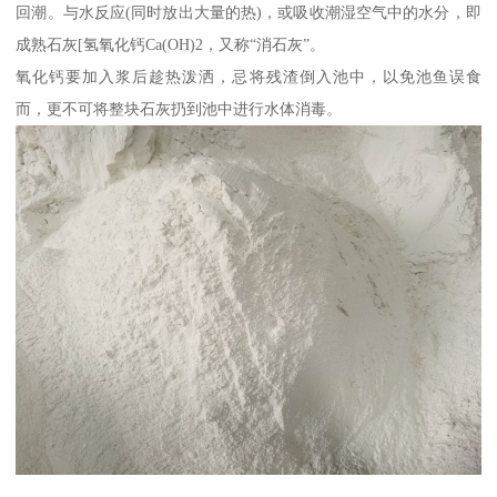
回潮。与水反应(同时放出大量的热)，或吸收潮湿空气中的水分，即
成熟石灰[氢氧化钙Ca(OH)2，又称“消石灰”。
氧化钙要加入浆后趁热泼洒，忌将残渣倒入池中，以免池鱼误食
而，更不可将整块石灰扔到池中进行水体消毒。