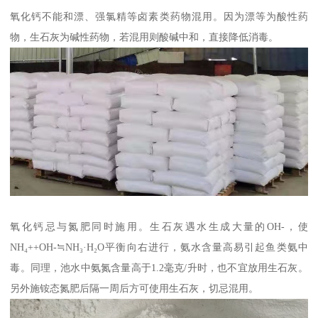
氧化钙不能和漂、强氯精等卤素类药物混用。因为漂等为酸性药
物，生石灰为碱性药物，若混用则酸碱中和，直接降低消毒。
氧化钙忌与氮肥同时施用。生石灰遇水生成大量的OH-，使
NH₄++OH-≒NH₃·H₂O平衡向右进行，氨水含量高易引起鱼类氨中
毒。同理，池水中氨氮含量高于1.2毫克/升时，也不宜放用生石灰。
另外施铵态氮肥后隔一周后方可使用生石灰，切忌混用。