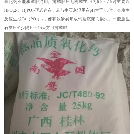
氧化钙不能和磷肥混用。施磷肥后无机磷在pH为6.5～7.5时主要以
HPO₄2-、H₂PO₄-形式存在，若与生石灰混用在pH大于7.5时，会发生
反应生成Ca（PO₄）₂，使有效磷易形成钙盐沉淀而损失。一般施生
石灰后至少隔10～15天方可施磷肥。