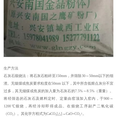
生产方法
石灰石煅烧法：将石灰石粗碎至150mm，并筛除30～50mm以下的细
渣。无烟煤或焦炭要求粒度在50mm 以下，其中所含低熔点灰分不宜
过多，其无烟煤或焦炭的加入量为石灰石的7.5%～8.5%（重量）。
将经筛选的石灰石及燃料定时、定量由窑顶加入窑内，于900～
1200℃煅烧，再经冷却即得成品。在煅烧工序副产二氧化碳
（CO₂）。其化学方程式为CaCO₃[△]→CaO+CO₂↑。