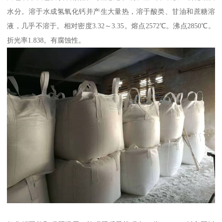
水分。溶于水成氢氧化钙并产生大量热，溶于酸类、甘油和蔗糖溶
液，几乎不溶于。相对密度3.32～3.35。熔点2572℃。沸点2850℃。
折光率1.838。有腐蚀性。