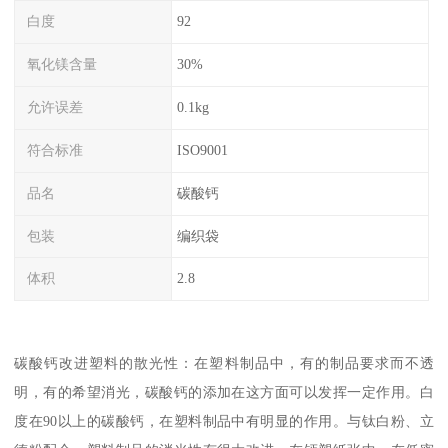
白度
92
氧化镁含量
30%
允许误差
0.1kg
符合标准
ISO9001
品名
碳酸钙
包装
编织袋
体积
2.8
碳酸钙改进塑料的散光性：在塑料制品中，有的制品要求而不透
明，有的希望消光，碳酸钙的添加在这方面可以发挥一定作用。白
度在90以上的碳酸钙，在塑料制品中有明显的作用。与钛白粉、立