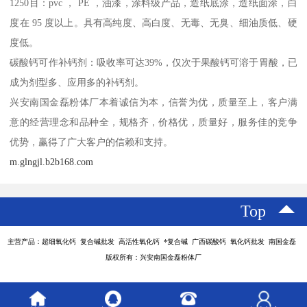
1250目：pvc ， PE ，油漆，涂料级产品，造纸底涂，造纸面涂，白
度在 95 度以上。具有高纯度、高白度、无毒、无臭、细油质低、硬
度低。
碳酸钙可作补钙剂：吸收率可达39%，仅次于果酸钙可溶于胃酸，已
成为剂型多、应用多的补钙剂。
兴安南国金磊粉体厂本着诚信为本，信誉为优，质量至上，客户满
意的经营理念和品种全，规格齐，价格优，质量好，服务佳的竞争
优势，赢得了广大客户的信赖和支持。
m.glngjl.b2b168.com
Top
主营产品：超细氧化钙 复合碱批发 高活性氧化钙 *复合碱 广西碳酸钙 氧化钙批发 南国金磊
版权所有：兴安南国金磊粉体厂