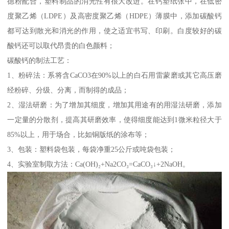
德粉配合，塑料制品的消光性有很大改进。在钙塑纸张中，在低密
度聚乙烯（LDPE）及高密度聚乙烯（HDPE）薄膜中，添加碳酸钙
都可达到散光和消光的作用，使之适宜书写、印刷。白度较好的碳
酸钙还可以取代昂贵的白色颜料；
碳酸钙的制法工艺：
1、粉碎法：系将含CaCO3在90%以上的白石用雷蒙磨或其它高压磨
经粉碎、分级、分离，而制得的成品；
2、湿法研磨：为了增加其细度，增加其用途有的用湿法研磨，添加
一定量的分散剂，提高其研磨效率，使得细度能达到1微米粒径大于
85%以上，用于场合，比如铜版纸的涂布等；
3、包装：塑料袋包装，每袋净重25公斤或吨袋包装；
4、实验室制取方法：Ca(OH)₂+Na2CO₃=CaCO₃↓+2NaOH。