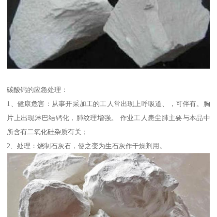
碳酸钙的应急处理：
1、健康危害：从事开采加工的工人常出现上呼吸道、，可伴有。胸
片上出现淋巴结钙化，肺纹理增强。 作业工人患尘肺主要与本品中
所含有二氧化硅杂质有关；
2、处理：烧制石灰石，使之变为生石灰作干燥剂用。