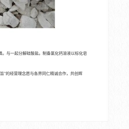
磷。与一起分解硅酸盐。制备氯化钙溶液以标化皂
旨”的经营理念愿与各界同仁精诚合作，共创辉