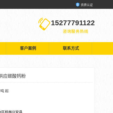
资质认证
15277791122
客户案例
联系方式
供应碳酸钙粉
/吨 起
治区桂林兴安县