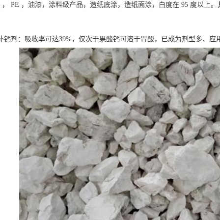
pvc ， PE ，油漆，涂料级产品，造纸底涂，造纸面涂，白度在 95 度
补钙剂：吸收率可达39%，仅次于果酸钙可溶于胃酸，已成为剂型多、应