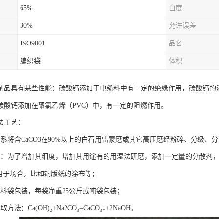
65%
白度
30%
允许误差
ISO9001
品名
编织袋
体积
制品具有某些性能：碳酸钙添加于电缆料中有一定的绝缘作用，碳酸钙的
碳酸钙添加在聚氯乙烯（PVC）中，有一定的阻燃作用。
法工艺：
：系将含CaCO3在90%以上的白石用雷蒙磨或其它高压磨经粉碎、分级、
磨：为了增加其细度，增加其用途有的用湿法研磨，添加一定量的分散剂，
，用于场合，比如铜版纸的涂布等；
塑料袋包装，每袋净重25公斤或吨袋包装；
法：Ca(OH)₂+Na2CO₃=CaCO₃↓+2NaOH。