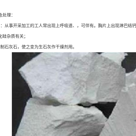
急处理：
害：从事开采加工的工人常出现上呼吸道、，可伴有。胸片上出现淋巴结钙
化硅杂质有关；
烧制石灰石，使之变为生石灰作干燥剂用。