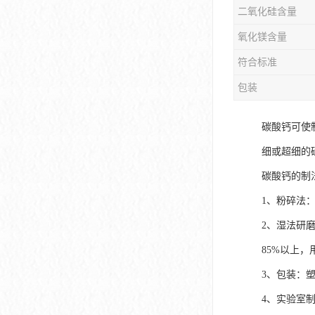
二氧化硅含量
氧化镁含量
符合标准
包装
碳酸钙可使
细或超细的
碳酸钙的制
1、粉碎法
2、湿法研
85%以上
3、包装：
4、实验室制取方