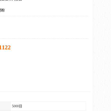
钙粉
1122
5000目