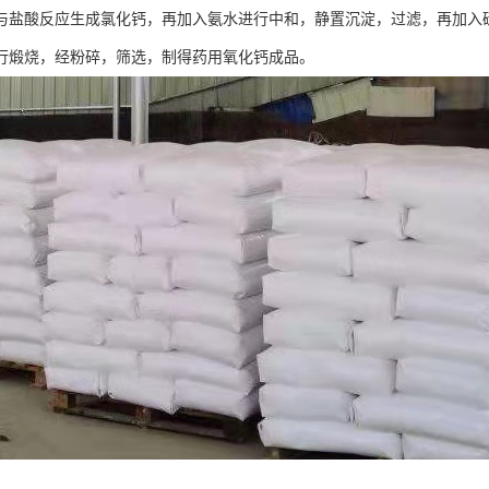
与盐酸反应生成氯化钙，再加入氨水进行中和，静置沉淀，过滤，再加入
行煅烧，经粉碎，筛选，制得药用氧化钙成品。