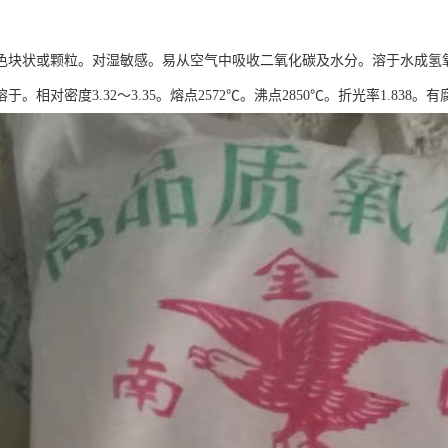
色块状或颗粒。对湿敏感。易从空气中吸收二氧化碳及水分。溶于水成氢
于。相对密度3.32～3.35。熔点2572℃。沸点2850℃。折光率1.838。