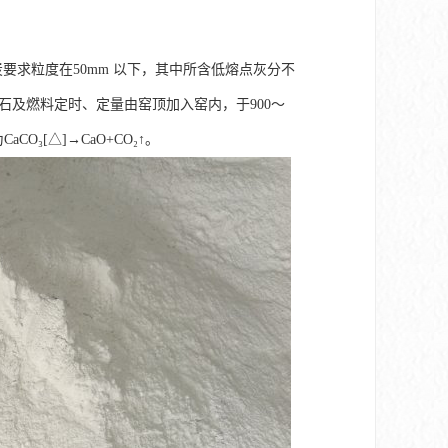
炭要求粒度在50mm 以下，其中所含低熔点灰分不
灰石及燃料定时、定量由窑顶加入窑内，于900～
₃[△]→CaO+CO₂↑。