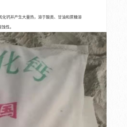
氧化钙并产生大量热，溶于酸类、甘油和蔗糖溶
有腐蚀性。