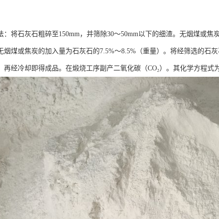
：将石灰石粗碎至150mm，并筛除30～50mm以下的细渣。无烟煤或焦
无烟煤或焦炭的加入量为石灰石的7.5%～8.5%（重量）。将经筛选的石
烧，再经冷却即得成品。在煅烧工序副产二氧化碳（CO₂）。其化学方程式为CaCO