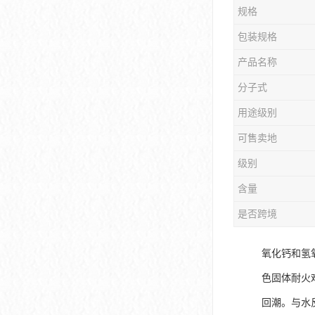
规格
包装规格
产品名称
分子式
用途级别
可售卖地
级别
含量
是否跨境
氧化钙和氢
色固体耐火
回潮。与水反