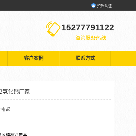
资质认证
15277791122
客户案例
联系方式
应氧化钙厂家
/吨 起
治区桂林兴安县