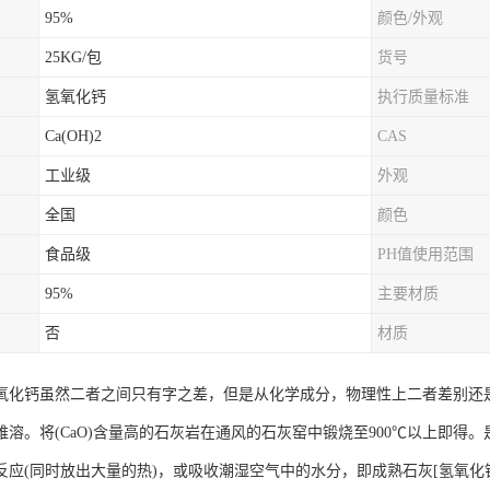
95%
颜色/外观
25KG/包
货号
氢氧化钙
执行质量标准
Ca(OH)2
CAS
工业级
外观
全国
颜色
食品级
PH值使用范围
95%
主要材质
否
材质
氧化钙虽然二者之间只有字之差，但是从化学成分，物理性上二者差别还是很
难溶。将(CaO)含量高的石灰岩在通风的石灰窑中锻烧至900℃以上即
应(同时放出大量的热)，或吸收潮湿空气中的水分，即成熟石灰[氢氧化钙Ca