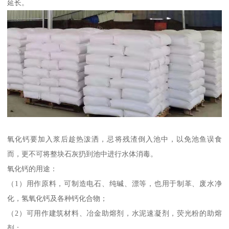
延长。
氧化钙要加入浆后趁热泼洒，忌将残渣倒入池中，以免池鱼误食
而，更不可将整块石灰扔到池中进行水体消毒。
氧化钙的用途：
（1）用作原料，可制造电石、纯碱、漂等，也用于制革、废水净
化，氢氧化钙及各种钙化合物；
（2）可用作建筑材料、冶金助熔剂，水泥速凝剂，荧光粉的助熔
剂；