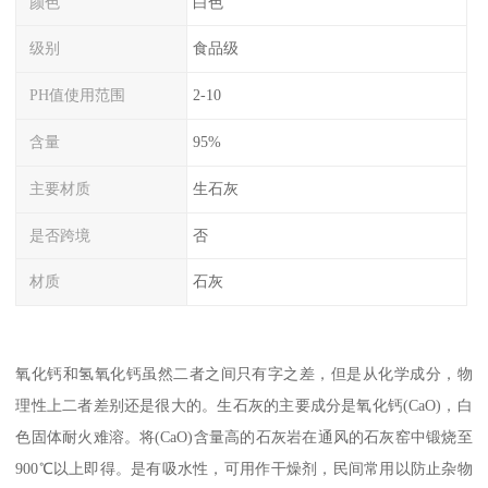
颜色
白色
级别
食品级
PH值使用范围
2-10
含量
95%
主要材质
生石灰
是否跨境
否
材质
石灰
氧化钙和氢氧化钙虽然二者之间只有字之差，但是从化学成分，物
理性上二者差别还是很大的。生石灰的主要成分是氧化钙(CaO)，白
色固体耐火难溶。将(CaO)含量高的石灰岩在通风的石灰窑中锻烧至
900℃以上即得。是有吸水性，可用作干燥剂，民间常用以防止杂物