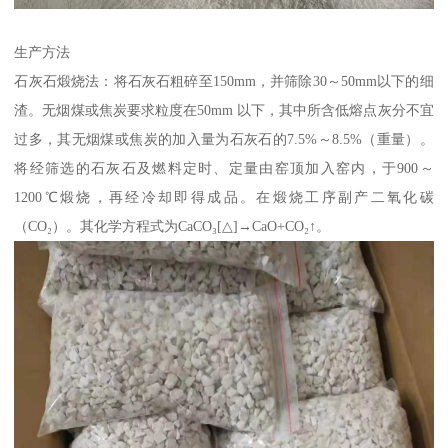
生产方法
石灰石煅烧法：将石灰石粗碎至150mm，并筛除30～50mm以下的细
渣。无烟煤或焦炭要求粒度在50mm 以下，其中所含低熔点灰分不宜
过多，其无烟煤或焦炭的加入量为石灰石的7.5%～8.5%（重量）。
将经筛选的石灰石及燃料定时、定量由窑顶加入窑内，于900～
1200℃煅烧，再经冷却即得成品。在煅烧工序副产二氧化碳
（CO₂）。其化学方程式为CaCO₃[△]→CaO+CO₂↑。