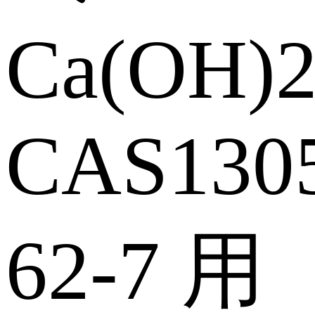
Ca(OH)
CAS
130
62-7
用