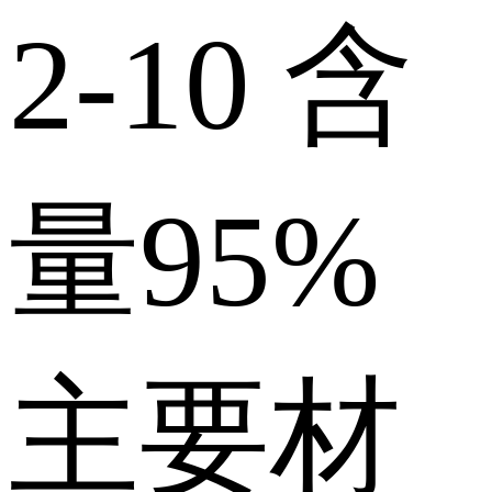
2-10
含
量
95%
主要材