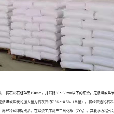
：将石灰石粗碎至150mm，并筛除30～50mm以下的细渣。无烟煤或焦
无烟煤或焦炭的加入量为石灰石的7.5%～8.5%（重量）。将经筛选的石
烧，再经冷却即得成品。在煅烧工序副产二氧化碳（CO₂）。其化学方程式为CaCO