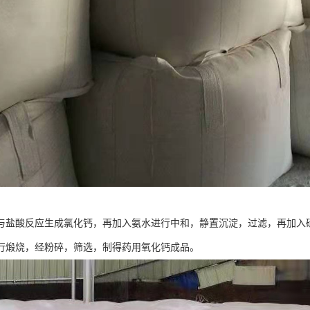
与盐酸反应生成氯化钙，再加入氨水进行中和，静置沉淀，过滤，再加入
行煅烧，经粉碎，筛选，制得药用氧化钙成品。