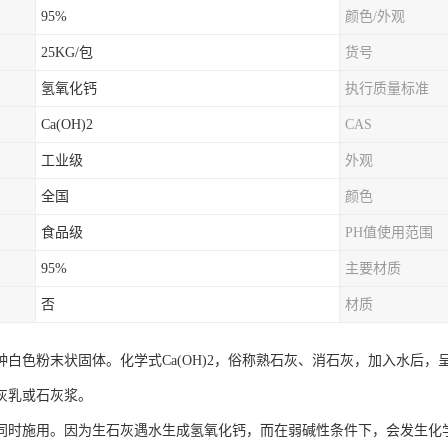
95%
颜色/外观
25KG/包
货号
氢氧化钙
执行质量标准
Ca(OH)2
CAS
工业级
外观
全国
颜色
食品级
PH值使用范围
95%
主要材质
否
材质
种白色粉末状固体。化学式Ca(OH)2，俗称熟石灰、消石灰，加入水后
灰乳或石灰浆。
同时施用。因为生石灰遇水生成氢氧化钙，而在弱碱性条件下，会发生化学