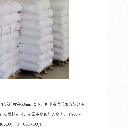
炭要求粒度在50mm 以下，其中所含低熔点灰分不
灰石及燃料定时、定量由窑顶加入窑内，于900～
₃[△]→CaO+CO₂↑。