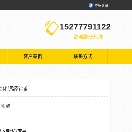
资质认证
15277791122
客户案例
联系方式
氧化钙经销商
/吨 起
治区桂林兴安县