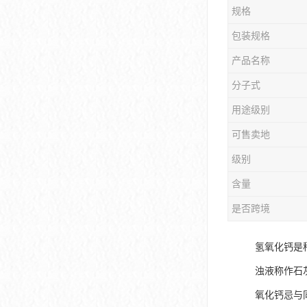
规格
包装规格
产品名称
分子式
用途级别
可售卖地
级别
含量
是否跨境
氢氧化钙是
浊液称作石
氧化钙忌与