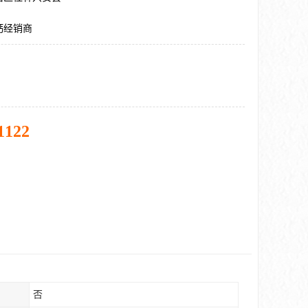
钙经销商
1122
否