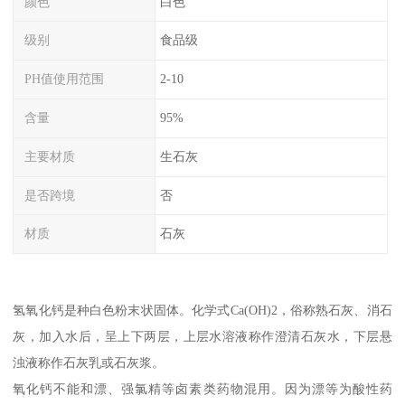
颜色
白色
级别
食品级
PH值使用范围
2-10
含量
95%
主要材质
生石灰
是否跨境
否
材质
石灰
氢氧化钙是种白色粉末状固体。化学式Ca(OH)2，俗称熟石灰、消石
灰，加入水后，呈上下两层，上层水溶液称作澄清石灰水，下层悬
浊液称作石灰乳或石灰浆。
氧化钙不能和漂、强氯精等卤素类药物混用。因为漂等为酸性药