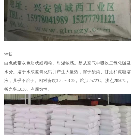
性状
白色或带灰色块状或颗粒。对湿敏感。易从空气中吸收二氧化碳及
水分。溶于水成氢氧化钙并产生大量热，溶于酸类、甘油和蔗糖溶
液，几乎不溶于。相对密度3.32～3.35。熔点2572℃。沸点2850℃。
折光率1.838。有腐蚀性。