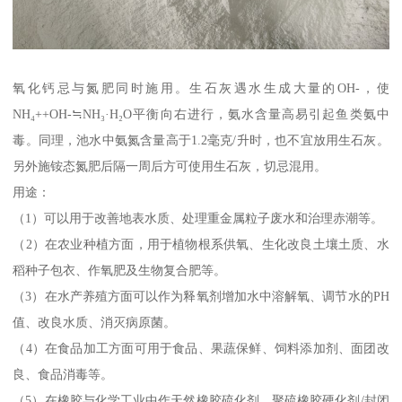
氧化钙忌与氮肥同时施用。生石灰遇水生成大量的OH-，使
NH₄++OH-≒NH₃·H₂O平衡向右进行，氨水含量高易引起鱼类氨中
毒。同理，池水中氨氮含量高于1.2毫克/升时，也不宜放用生石灰。
另外施铵态氮肥后隔一周后方可使用生石灰，切忌混用。
用途：
（1）可以用于改善地表水质、处理重金属粒子废水和治理赤潮等。
（2）在农业种植方面，用于植物根系供氧、生化改良土壤土质、水
稻种子包衣、作氧肥及生物复合肥等。
（3）在水产养殖方面可以作为释氧剂增加水中溶解氧、调节水的PH
值、改良水质、消灭病原菌。
（4）在食品加工方面可用于食品、果蔬保鲜、饲料添加剂、面团改
良、食品消毒等。
（5）在橡胶与化学工业中作天然橡胶硫化剂、聚硫橡胶硬化剂/封闭