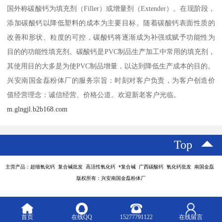
国外称碳酸钙为填充剂（Filler）或增量剂（Extender）。在现阶段，
添加碳酸钙以降低塑料的成本为主要目标。随着碳酸钙表面性质的
改善和形状、粒度的可控，碳酸钙将逐渐成为补强或赋予功能性为
目的的功能性填充剂。碳酸钙是PVC制品生产加工中常用的填充剂，
其使用目的大多是为使PVC制品增量，以达到降低生产成本的目的。
兴安南国金磊粉体厂的服务宗旨：时刻对客户负责，为客户创造价
值经营理念：诚信经营、价格公道。欢迎新老客户光临。
m.glngjl.b2b168.com
Top
主营产品：超细氧化钙 复合碱批发 高活性氧化钙 *复合碱 广西碳酸钙 氧化钙批发 南国金磊
版权所有：兴安南国金磊粉体厂
首页
在线QQ
15277791122
在线留言