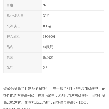
白度
92
氧化镁含量
30%
允许误差
0.1kg
符合标准
ISO9001
品名
碳酸钙
包装
编织袋
体积
2.8
碳酸钙提高塑料制品的耐热性：在一般塑料制品中添加碳酸钙，耐
热性能皆有提高例如：在聚丙烯中，添加40%左右碳酸钙，耐热性提
高200C左右。在填充比≤20%时，耐热温度提高8～130C；