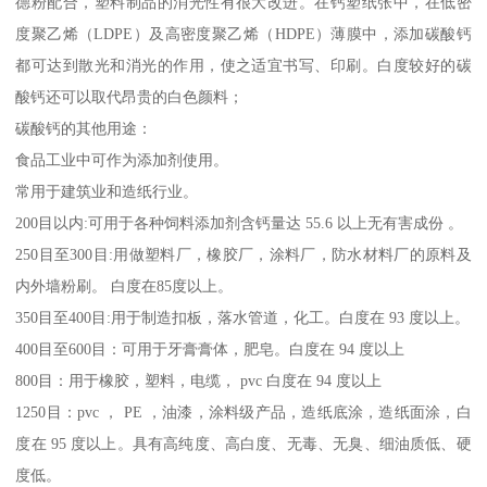
德粉配合，塑料制品的消光性有很大改进。在钙塑纸张中，在低密
度聚乙烯（LDPE）及高密度聚乙烯（HDPE）薄膜中，添加碳酸钙
都可达到散光和消光的作用，使之适宜书写、印刷。白度较好的碳
酸钙还可以取代昂贵的白色颜料；
碳酸钙的其他用途：
食品工业中可作为添加剂使用。
常用于建筑业和造纸行业。
200目以内:可用于各种饲料添加剂含钙量达 55.6 以上无有害成份 。
250目至300目:用做塑料厂，橡胶厂，涂料厂，防水材料厂的原料及
内外墙粉刷。 白度在85度以上。
350目至400目:用于制造扣板，落水管道，化工。白度在 93 度以上。
400目至600目：可用于牙膏膏体，肥皂。白度在 94 度以上
800目：用于橡胶，塑料，电缆， pvc 白度在 94 度以上
1250目：pvc ， PE ，油漆，涂料级产品，造纸底涂，造纸面涂，白
度在 95 度以上。具有高纯度、高白度、无毒、无臭、细油质低、硬
度低。