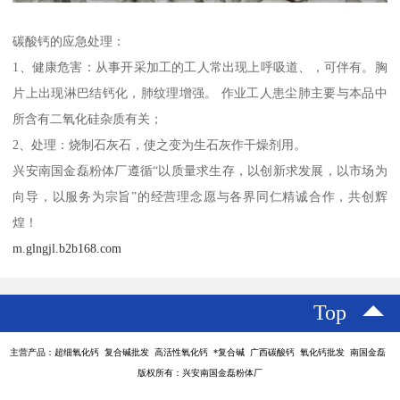
碳酸钙的应急处理：
1、健康危害：从事开采加工的工人常出现上呼吸道、，可伴有。胸
片上出现淋巴结钙化，肺纹理增强。 作业工人患尘肺主要与本品中
所含有二氧化硅杂质有关；
2、处理：烧制石灰石，使之变为生石灰作干燥剂用。
兴安南国金磊粉体厂遵循“以质量求生存，以创新求发展，以市场为
向导，以服务为宗旨”的经营理念愿与各界同仁精诚合作，共创辉
煌！
m.glngjl.b2b168.com
Top
主营产品：超细氧化钙 复合碱批发 高活性氧化钙 *复合碱 广西碳酸钙 氧化钙批发 南国金磊
版权所有：兴安南国金磊粉体厂