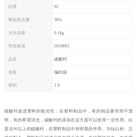
白度
92
氧化镁含量
30%
允许误差
0.1kg
符合标准
ISO9001
品名
碳酸钙
包装
编织袋
体积
2.8
碳酸钙改进塑料的散光性：在塑料制品中，有的制品要求而不透
明，有的希望消光，碳酸钙的添加在这方面可以发挥一定作用。白
度在90以上的碳酸钙，在塑料制品中有明显的作用。与钛白粉、立