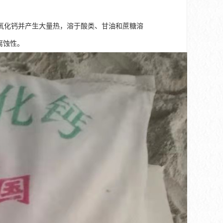
氧化钙并产生大量热，溶于酸类、甘油和蔗糖溶
有腐蚀性。