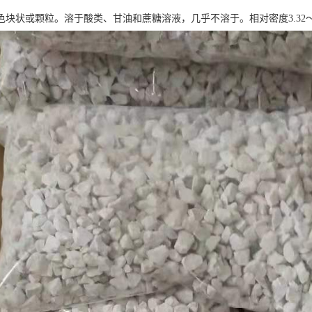
块状或颗粒。溶于酸类、甘油和蔗糖溶液，几乎不溶于。相对密度3.32～3.35