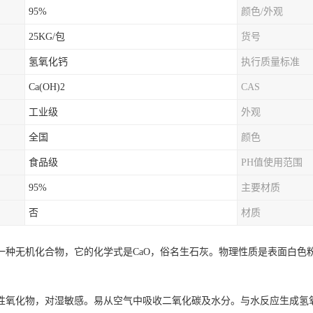
95%
颜色/外观
25KG/包
货号
氢氧化钙
执行质量标准
Ca(OH)2
CAS
工业级
外观
全国
颜色
食品级
PH值使用范围
95%
主要材质
否
材质
一种无机化合物，它的化学式是CaO，俗名生石灰。物理性质是表面白色
。
性氧化物，对湿敏感。易从空气中吸收二氧化碳及水分。与水反应生成氢