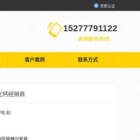
资质认证
15277791122
客户案例
联系方式
化钙经销商
/吨 起
治区桂林兴安县