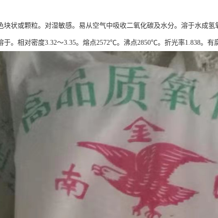
色块状或颗粒。对湿敏感。易从空气中吸收二氧化碳及水分。溶于水成氢
于。相对密度3.32～3.35。熔点2572℃。沸点2850℃。折光率1.838。