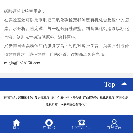
碳酸钙的实验室用途：
在实验室还可以用来制取二氧化碳检定和测定有机化合反应中的卤
素。水分析。检定磷。与一起分解硅酸盐。制备氯化钙溶液以标化
皂液。制造光学钕玻璃原料、涂料原料。
兴安南国金磊粉体厂的服务宗旨：时刻对客户负责，为客户创造价
值经营理念：诚信经营、价格公道。欢迎新老客户光临。
m.glngjl.b2b168.com
Top
主营产品：超细氧化钙 复合碱批发 高活性氧化钙 *复合碱 广西碳酸钙 氧化钙批发 南国金磊
版权所有：兴安南国金磊粉体厂
首页
在线QQ
15277791122
在线留言