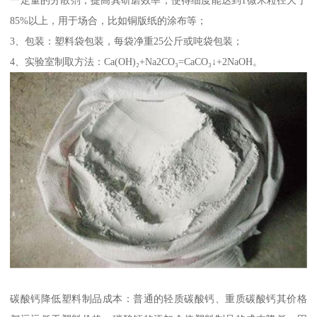
一定量的分散剂，提高其研磨效率，使得细度能达到1微米粒径大于
85%以上，用于场合，比如铜版纸的涂布等；
3、包装：塑料袋包装，每袋净重25公斤或吨袋包装；
4、实验室制取方法：Ca(OH)₂+Na2CO₃=CaCO₃↓+2NaOH。
碳酸钙降低塑料制品成本：普通的轻质碳酸钙、重质碳酸钙其价格