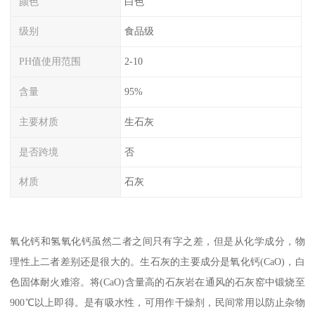
颜色
白色
级别
食品级
PH值使用范围
2-10
含量
95%
主要材质
生石灰
是否跨境
否
材质
石灰
氧化钙和氢氧化钙虽然二者之间只有字之差，但是从化学成分，物
理性上二者差别还是很大的。生石灰的主要成分是氧化钙(CaO)，白
色固体耐火难溶。将(CaO)含量高的石灰岩在通风的石灰窑中锻烧至
900℃以上即得。是有吸水性，可用作干燥剂，民间常用以防止杂物