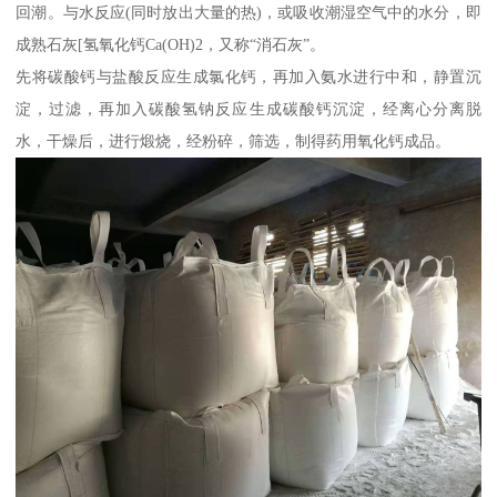
回潮。与水反应(同时放出大量的热)，或吸收潮湿空气中的水分，即
成熟石灰[氢氧化钙Ca(OH)2，又称“消石灰”。
先将碳酸钙与盐酸反应生成氯化钙，再加入氨水进行中和，静置沉
淀，过滤，再加入碳酸氢钠反应生成碳酸钙沉淀，经离心分离脱
水，干燥后，进行煅烧，经粉碎，筛选，制得药用氧化钙成品。