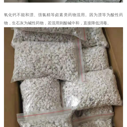
氧化钙不能和漂、强氯精等卤素类药物混用。因为漂等为酸性药
物，生石灰为碱性药物，若混用则酸碱中和，直接降低消毒。