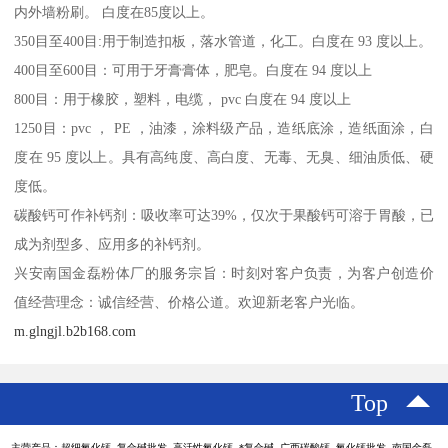
内外墙粉刷。 白度在85度以上。
350目至400目:用于制造扣板，落水管道，化工。白度在 93 度以上。
400目至600目：可用于牙膏膏体，肥皂。白度在 94 度以上
800目：用于橡胶，塑料，电缆， pvc 白度在 94 度以上
1250目：pvc ， PE ，油漆，涂料级产品，造纸底涂，造纸面涂，白
度在 95 度以上。具有高纯度、高白度、无毒、无臭、细油质低、硬
度低。
碳酸钙可作补钙剂：吸收率可达39%，仅次于果酸钙可溶于胃酸，已
成为剂型多、应用多的补钙剂。
兴安南国金磊粉体厂的服务宗旨：时刻对客户负责，为客户创造价
值经营理念：诚信经营、价格公道。欢迎新老客户光临。
m.glngjl.b2b168.com
Top
主营产品：超细氧化钙 复合碱批发 高活性氧化钙 *复合碱 广西碳酸钙 氧化钙批发 南国金磊