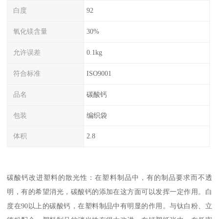
白度
92
氧化镁含量
30%
允许误差
0.1kg
符合标准
ISO9001
品名
碳酸钙
包装
编织袋
体积
2.8
碳酸钙改进塑料的散光性：在塑料制品中，有的制品要求而不透
明，有的希望消光，碳酸钙的添加在这方面可以发挥一定作用。白
度在90以上的碳酸钙，在塑料制品中有明显的作用。与钛白粉、立