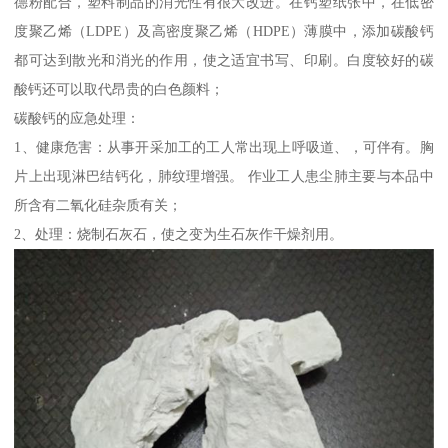
德粉配合，塑料制品的消光性有很大改进。在钙塑纸张中，在低密
度聚乙烯（LDPE）及高密度聚乙烯（HDPE）薄膜中，添加碳酸钙
都可达到散光和消光的作用，使之适宜书写、印刷。白度较好的碳
酸钙还可以取代昂贵的白色颜料；
碳酸钙的应急处理：
1、健康危害：从事开采加工的工人常出现上呼吸道、，可伴有。胸
片上出现淋巴结钙化，肺纹理增强。 作业工人患尘肺主要与本品中
所含有二氧化硅杂质有关；
2、处理：烧制石灰石，使之变为生石灰作干燥剂用。