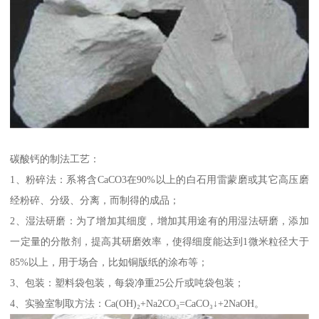
碳酸钙的制法工艺：
1、粉碎法：系将含CaCO3在90%以上的白石用雷蒙磨或其它高压磨
经粉碎、分级、分离，而制得的成品；
2、湿法研磨：为了增加其细度，增加其用途有的用湿法研磨，添加
一定量的分散剂，提高其研磨效率，使得细度能达到1微米粒径大于
85%以上，用于场合，比如铜版纸的涂布等；
3、包装：塑料袋包装，每袋净重25公斤或吨袋包装；
4、实验室制取方法：Ca(OH)₂+Na2CO₃=CaCO₃↓+2NaOH。