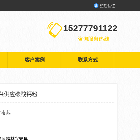
资质认证
15277791122
客户案例
联系方式
兴供应碳酸钙粉
/吨 起
治区桂林兴安县