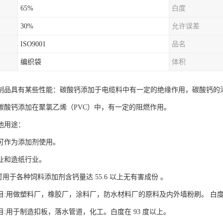
65%
白度
30%
允许误差
ISO9001
品名
编织袋
体积
制品具有某些性能：碳酸钙添加于电缆料中有一定的绝缘作用，碳酸钙的
碳酸钙添加在聚氯乙烯（PVC）中，有一定的阻燃作用。
他用途：
可作为添加剂使用。
业和造纸行业。
:可用于各种饲料添加剂含钙量达 55.6 以上无有害成份 。
00目:用做塑料厂，橡胶厂，涂料厂，防水材料厂的原料及内外墙粉刷。 白度
00目:用于制造扣板，落水管道，化工。白度在 93 度以上。