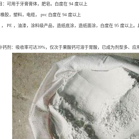
00目：可用于牙膏膏体，肥皂。白度在 94 度以上
于橡胶，塑料，电缆， pvc 白度在 94 度以上
pvc ， PE ，油漆，涂料级产品，造纸底涂，造纸面涂，白度在 95 度
补钙剂：吸收率可达39%，仅次于果酸钙可溶于胃酸，已成为剂型多、应