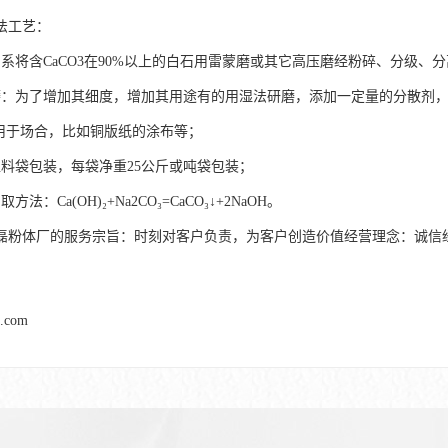
法工艺：
：系将含CaCO3在90%以上的白石用雷蒙磨或其它高压磨经粉碎、分级、
磨：为了增加其细度，增加其用途有的用湿法研磨，添加一定量的分散剂，
，用于场合，比如铜版纸的涂布等；
塑料袋包装，每袋净重25公斤或吨袋包装；
法：Ca(OH)₂+Na2CO₃=CaCO₃↓+2NaOH。
磊粉体厂的服务宗旨：时刻对客户负责，为客户创造价值经营理念：诚信
l.com