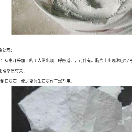
急处理：
害：从事开采加工的工人常出现上呼吸道、，可伴有。胸片上出现淋巴结钙
化硅杂质有关；
烧制石灰石，使之变为生石灰作干燥剂用。