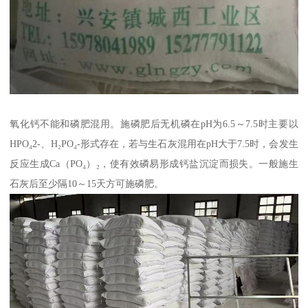
氧化钙不能和磷肥混用。施磷肥后无机磷在pH为6.5～7.5时主要以
HPO₄2-、H₂PO₄-形式存在，若与生石灰混用在pH大于7.5时，会发生
反应生成Ca（PO₄）₂，使有效磷易形成钙盐沉淀而损失。一般施生
石灰后至少隔10～15天方可施磷肥。