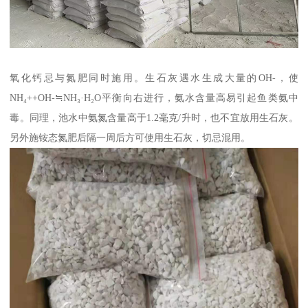
氧化钙忌与氮肥同时施用。生石灰遇水生成大量的OH-，使
NH₄++OH-≒NH₃·H₂O平衡向右进行，氨水含量高易引起鱼类氨中
毒。同理，池水中氨氮含量高于1.2毫克/升时，也不宜放用生石灰。
另外施铵态氮肥后隔一周后方可使用生石灰，切忌混用。