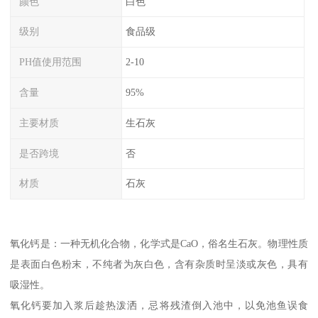
颜色
白色
级别
食品级
PH值使用范围
2-10
含量
95%
主要材质
生石灰
是否跨境
否
材质
石灰
氧化钙是：一种无机化合物，化学式是CaO，俗名生石灰。物理性质
是表面白色粉末，不纯者为灰白色，含有杂质时呈淡或灰色，具有
吸湿性。
氧化钙要加入浆后趁热泼洒，忌将残渣倒入池中，以免池鱼误食