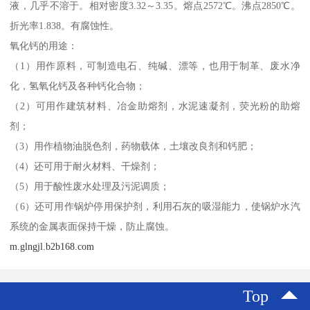
液，几乎不溶于。相对密度3.32～3.35。熔点2572℃。沸点2850℃。
折光率1.838。有腐蚀性。
氧化钙的用途：
（1）用作原料，可制造电石、纯碱、漂等，也用于制革、废水净
化，氢氧化钙及各种钙化合物；
（2）可用作建筑材料、冶金助熔剂，水泥速凝剂，荧光粉的助熔
剂；
（3）用作植物油脱色剂，药物载体，土壤改良剂和钙肥；
（4）还可用于耐火材料、干燥剂；
（5）用于酸性废水处理及污泥调质；
（6）还可用作锅炉停用保护剂，利用石灰的吸湿能力，使锅炉水汽
系统的金属表面保持干燥，防止腐蚀。
m.glngjl.b2b168.com
Top