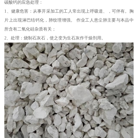
碳酸钙的应急处理：
1、健康危害：从事开采加工的工人常出现上呼吸道、，可伴有。胸
片上出现淋巴结钙化，肺纹理增强。 作业工人患尘肺主要与本品中
所含有二氧化硅杂质有关；
2、处理：烧制石灰石，使之变为生石灰作干燥剂用。