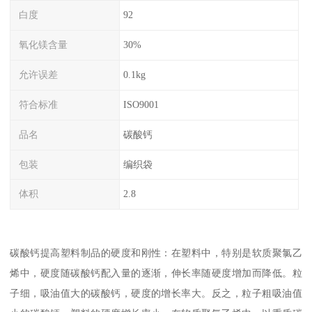
白度
92
氧化镁含量
30%
允许误差
0.1kg
符合标准
ISO9001
品名
碳酸钙
包装
编织袋
体积
2.8
碳酸钙提高塑料制品的硬度和刚性：在塑料中，特别是软质聚氯乙
烯中，硬度随碳酸钙配入量的逐渐，伸长率随硬度增加而降低。粒
子细，吸油值大的碳酸钙，硬度的增长率大。反之，粒子粗吸油值