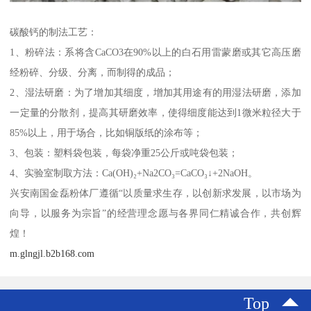
碳酸钙的制法工艺：
1、粉碎法：系将含CaCO3在90%以上的白石用雷蒙磨或其它高压磨
经粉碎、分级、分离，而制得的成品；
2、湿法研磨：为了增加其细度，增加其用途有的用湿法研磨，添加
一定量的分散剂，提高其研磨效率，使得细度能达到1微米粒径大于
85%以上，用于场合，比如铜版纸的涂布等；
3、包装：塑料袋包装，每袋净重25公斤或吨袋包装；
4、实验室制取方法：Ca(OH)₂+Na2CO₃=CaCO₃↓+2NaOH。
兴安南国金磊粉体厂遵循“以质量求生存，以创新求发展，以市场为
向导，以服务为宗旨”的经营理念愿与各界同仁精诚合作，共创辉
煌！
m.glngjl.b2b168.com
Top