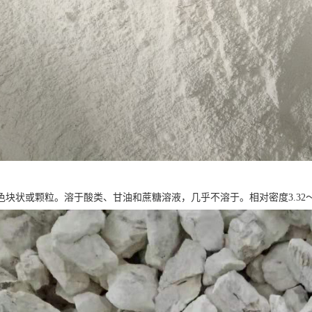
块状或颗粒。溶于酸类、甘油和蔗糖溶液，几乎不溶于。相对密度3.32～3.35