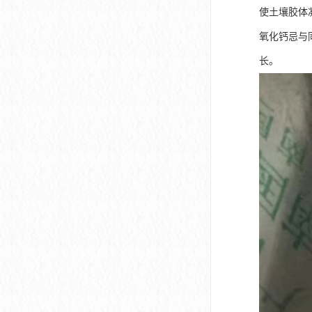
使土壤胶体
氧化钙忌与
长。