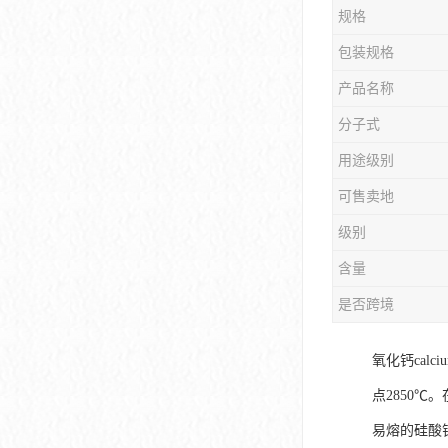
规格
包装规格
产品名称
分子式
用途级别
可售卖地
级别
含量
是否跨境
氧化钙calc
点2850
易熔的硅酸