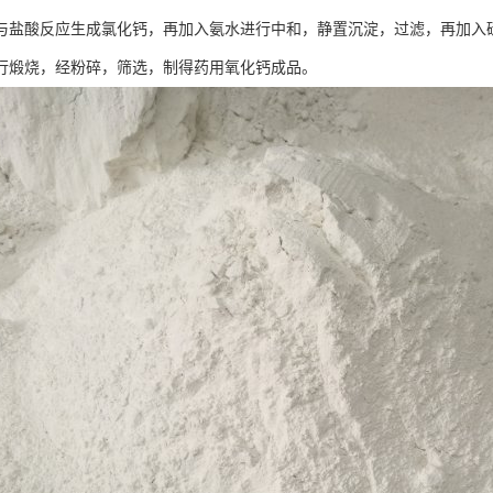
与盐酸反应生成氯化钙，再加入氨水进行中和，静置沉淀，过滤，再加入
行煅烧，经粉碎，筛选，制得药用氧化钙成品。