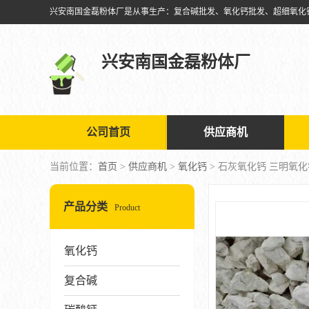
兴安南国金磊粉体厂
公司首页
供应商机
当前位置：
首页
>
供应商机
>
氧化钙
> 石灰氧化钙 三明氧
产品分类
Product
氧化钙
复合碱