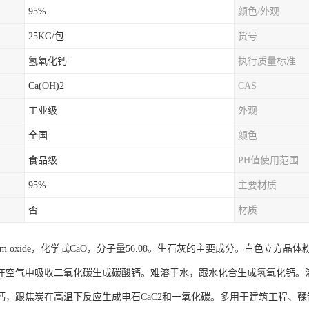
95%
颜色/外观
25KG/包
货号
氢氧化钙
执行质量标准
Ca(OH)2
CAS
工业级
外观
全国
颜色
食品级
PH值使用范围
95%
主要材质
否
材质
ium oxide，化学式CaO，分子量56.08。生石灰的主要成分。白色立方晶体粉末
℃。在空气中吸收二氧化碳生成碳酸钙。难溶于水，跟水化合生成氢氧化钙
钙，跟焦炭在高温下反应生成电石CaC2和一氧化碳。多用于建筑工程、