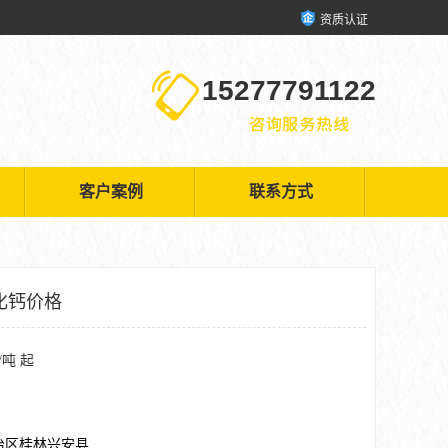
资质认证
15277791122
客户案例
联系方式
化钙价格
/吨 起
治区桂林兴安县