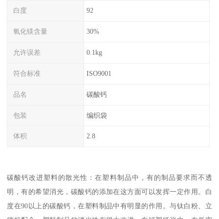
白度
92
氧化镁含量
30%
允许误差
0.1kg
符合标准
ISO9001
品名
碳酸钙
包装
编织袋
体积
2.8
碳酸钙改进塑料的散光性：在塑料制品中，有的制品要求而不透
明，有的希望消光，碳酸钙的添加在这方面可以发挥一定作用。白
度在90以上的碳酸钙，在塑料制品中有明显的作用。与钛白粉、立