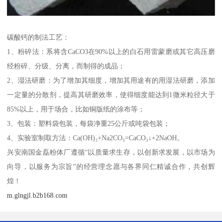
碳酸钙的制法工艺：
1、粉碎法：系将含CaCO3在90%以上的白石用雷蒙磨或其它高压磨
经粉碎、分级、分离，而制得的成品；
2、湿法研磨：为了增加其细度，增加其用途有的用湿法研磨，添加
一定量的分散剂，提高其研磨效率，使得细度能达到1微米粒径大于
85%以上，用于场合，比如铜版纸的涂布等；
3、包装：塑料袋包装，每袋净重25公斤或吨袋包装；
4、实验室制取方法：Ca(OH)₂+Na2CO₃=CaCO₃↓+2NaOH。
兴安南国金磊粉体厂遵循“以质量求生存，以创新求发展，以市场为
向导，以服务为宗旨”的经营理念愿与各界同仁精诚合作，共创辉
煌！
m.glngjl.b2b168.com