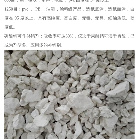
800目：用于橡胶，塑料，电缆， pvc 白度在 94 度以上
1250目：pvc ， PE ，油漆，涂料级产品，造纸底涂，造纸面涂，白
度在 95 度以上。具有高纯度、高白度、无毒、无臭、细油质低、硬
度低。
碳酸钙可作补钙剂：吸收率可达39%，仅次于果酸钙可溶于胃酸，已
成为剂型多、应用多的补钙剂。