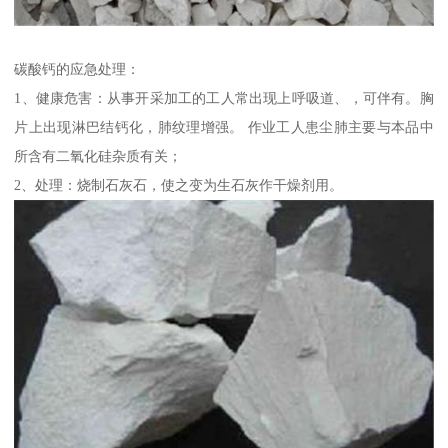
碳酸钙的应急处理：
1、健康危害：从事开采加工的工人常出现上呼吸道、，可伴有。胸
片上出现淋巴结钙化，肺纹理增强。 作业工人患尘肺主要与本品中
所含有二氧化硅杂质有关；
2、处理：烧制石灰石，使之变为生石灰作干燥剂用。