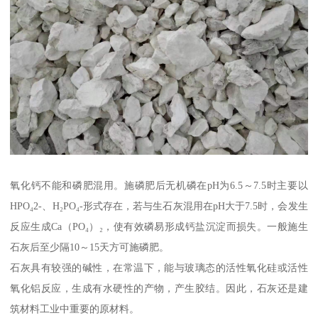
氧化钙不能和磷肥混用。施磷肥后无机磷在pH为6.5～7.5时主要以
HPO₄2-、H₂PO₄-形式存在，若与生石灰混用在pH大于7.5时，会发生
反应生成Ca（PO₄）₂，使有效磷易形成钙盐沉淀而损失。一般施生
石灰后至少隔10～15天方可施磷肥。
石灰具有较强的碱性，在常温下，能与玻璃态的活性氧化硅或活性
氧化铝反应，生成有水硬性的产物，产生胶结。因此，石灰还是建
筑材料工业中重要的原材料。