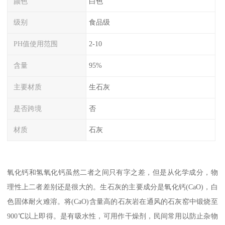
颜色
白色
级别
食品级
PH值使用范围
2-10
含量
95%
主要材质
生石灰
是否跨境
否
材质
石灰
氧化钙和氢氧化钙虽然二者之间只有字之差，但是从化学成分，物
理性上二者差别还是很大的。生石灰的主要成分是氧化钙(CaO)，白
色固体耐火难溶。将(CaO)含量高的石灰岩在通风的石灰窑中锻烧至
900℃以上即得。是有吸水性，可用作干燥剂，民间常用以防止杂物