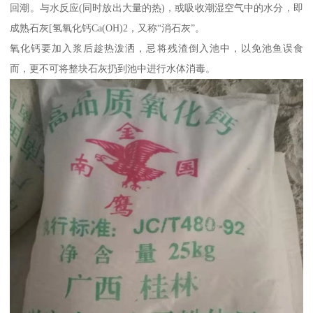
回潮。与水反应(同时放出大量的热)，或吸收潮湿空气中的水分，即
成熟石灰[氢氧化钙Ca(OH)2，又称“消石灰”。
氧化钙要加入浆后趁热泼洒，忌将残渣倒入池中，以免池鱼误食
而，更不可将整块石灰扔到池中进行水体消毒。