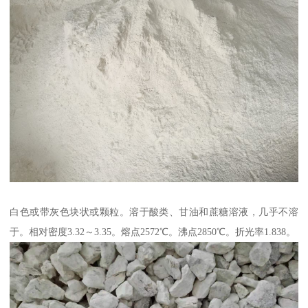
白色或带灰色块状或颗粒。溶于酸类、甘油和蔗糖溶液，几乎不溶
于。相对密度3.32～3.35。熔点2572℃。沸点2850℃。折光率1.838。