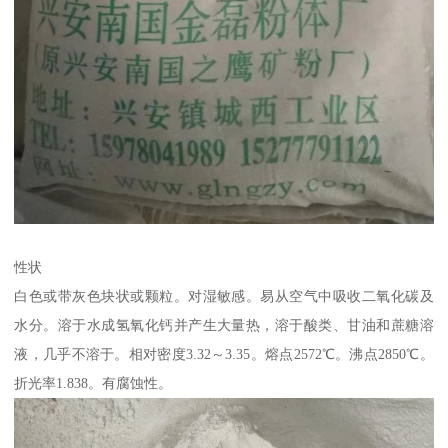
性状
白色或带灰色块状或颗粒。对湿敏感。易从空气中吸收二氧化碳及
水分。溶于水成氢氧化钙并产生大量热，溶于酸类、甘油和蔗糖溶
液，几乎不溶于。相对密度3.32～3.35。熔点2572℃。沸点2850℃。
折光率1.838。有腐蚀性。