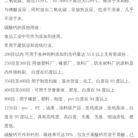
二氧化碳。熔点1339℃，10.7MPa下熔点为1289℃。难溶于水和醇。
与稀酸反应，同时放出二氧化碳，呈放热反应。也溶于溶液。几乎
不溶于水。
碳酸钙的其他用途：
食品工业中可作为添加剂使用。
常用于建筑业和造纸行业。
200目以内:可用于各种饲料添加剂含钙量达 55.6 以上无有害成份 。
250目至300目:用做塑料厂，橡胶厂，涂料厂，防水材料厂的原料及
内外墙粉刷。 白度在85度以上。
350目至400目:用于制造扣板，落水管道，化工。白度在 93 度以上。
400目至600目：可用于牙膏膏体，肥皂。白度在 94 度以上
800目：用于橡胶，塑料，电缆， pvc 白度在 94 度以上
1250目：pvc ， PE ，油漆，涂料级产品，造纸底涂，造纸面涂，白
度在 95 度以上。具有高纯度、高白度、无毒、无臭、细油质低、硬
度低。
碳酸钙可作补钙剂：吸收率可达39%，仅次于果酸钙可溶于胃酸，已