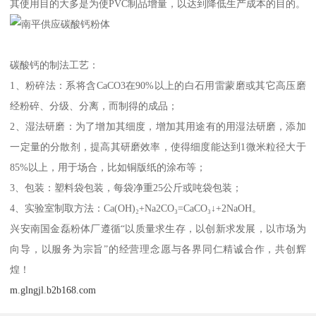
其使用目的大多是为使PVC制品增量，以达到降低生产成本的目的。
碳酸钙的制法工艺：
1、粉碎法：系将含CaCO3在90%以上的白石用雷蒙磨或其它高压磨
经粉碎、分级、分离，而制得的成品；
2、湿法研磨：为了增加其细度，增加其用途有的用湿法研磨，添加
一定量的分散剂，提高其研磨效率，使得细度能达到1微米粒径大于
85%以上，用于场合，比如铜版纸的涂布等；
3、包装：塑料袋包装，每袋净重25公斤或吨袋包装；
4、实验室制取方法：Ca(OH)₂+Na2CO₃=CaCO₃↓+2NaOH。
兴安南国金磊粉体厂遵循“以质量求生存，以创新求发展，以市场为
向导，以服务为宗旨”的经营理念愿与各界同仁精诚合作，共创辉
煌！
m.glngjl.b2b168.com