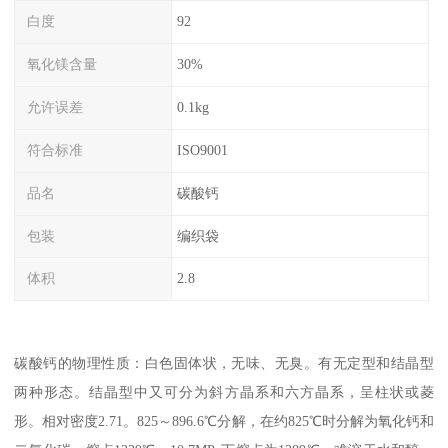
白度
92
氧化镁含量
30%
允许误差
0.1kg
符合标准
ISO9001
品名
碳酸钙
包装
编织袋
体积
2.8
碳酸钙的物理性质：白色固体状，无味、无臭。有无定型和结晶型
两种形态。结晶型中又可分为斜方晶系和六方晶系，呈柱状或菱
形。相对密度2.71。825～896.6℃分解，在约825℃时分解为氧化钙和