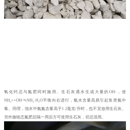
氧化钙忌与氮肥同时施用。生石灰遇水生成大量的OH-，使
NH₄++OH-≒NH₃·H₂O平衡向右进行，氨水含量高易引起鱼类氨中
毒。同理，池水中氨氮含量高于1.2毫克/升时，也不宜放用生石灰。
另外施铵态氮肥后隔一周后方可使用生石灰，切忌混用。