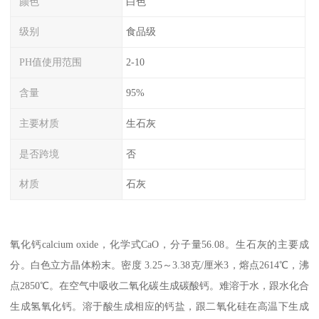
颜色
白色
级别
食品级
PH值使用范围
2-10
含量
95%
主要材质
生石灰
是否跨境
否
材质
石灰
氧化钙calcium oxide，化学式CaO，分子量56.08。生石灰的主要成
分。白色立方晶体粉末。密度 3.25～3.38克/厘米3，熔点2614℃，沸
点2850℃。在空气中吸收二氧化碳生成碳酸钙。难溶于水，跟水化合
生成氢氧化钙。溶于酸生成相应的钙盐，跟二氧化硅在高温下生成