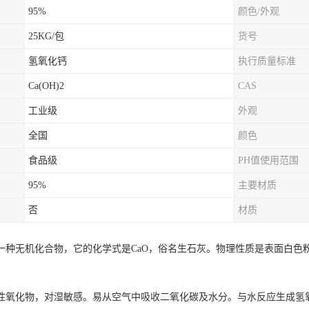
95%
颜色/外观
25KG/包
货号
氢氧化钙
执行质量标准
Ca(OH)2
CAS
工业级
外观
全国
颜色
食品级
PH值使用范围
95%
主要材质
否
材质
一种无机化合物，它的化学式是CaO，俗名生石灰。物理性质是表面白色
。
性氧化物，对湿敏感。易从空气中吸收二氧化碳及水分。与水反应生成氢