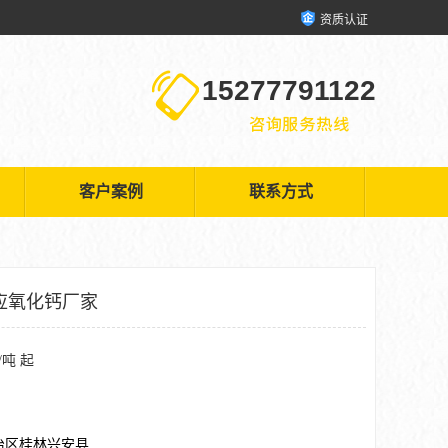
资质认证
15277791122
客户案例
联系方式
应氧化钙厂家
/吨 起
治区桂林兴安县