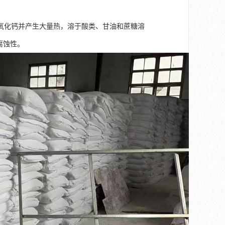
氧化钙并产生大量热，溶于酸类、甘油和蔗糖溶
有腐蚀性。