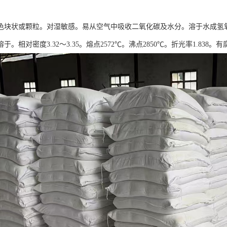
色块状或颗粒。对湿敏感。易从空气中吸收二氧化碳及水分。溶于水成氢
于。相对密度3.32～3.35。熔点2572℃。沸点2850℃。折光率1.838。