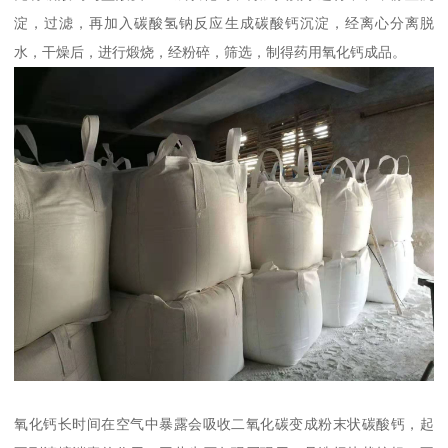
淀，过滤，再加入碳酸氢钠反应生成碳酸钙沉淀，经离心分离脱
水，干燥后，进行煅烧，经粉碎，筛选，制得药用氧化钙成品。
氧化钙长时间在空气中暴露会吸收二氧化碳变成粉末状碳酸钙，起