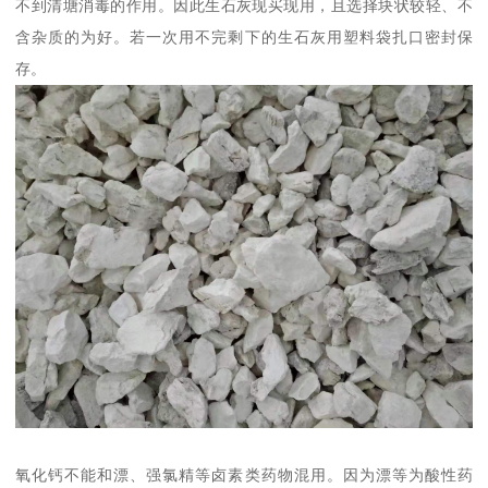
不到清塘消毒的作用。因此生石灰现买现用，且选择块状较轻、不
含杂质的为好。若一次用不完剩下的生石灰用塑料袋扎口密封保
存。
氧化钙不能和漂、强氯精等卤素类药物混用。因为漂等为酸性药