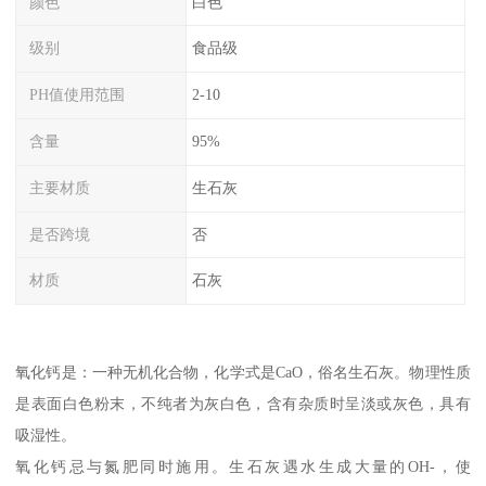
颜色
白色
级别
食品级
PH值使用范围
2-10
含量
95%
主要材质
生石灰
是否跨境
否
材质
石灰
氧化钙是：一种无机化合物，化学式是CaO，俗名生石灰。物理性质
是表面白色粉末，不纯者为灰白色，含有杂质时呈淡或灰色，具有
吸湿性。
氧化钙忌与氮肥同时施用。生石灰遇水生成大量的OH-，使