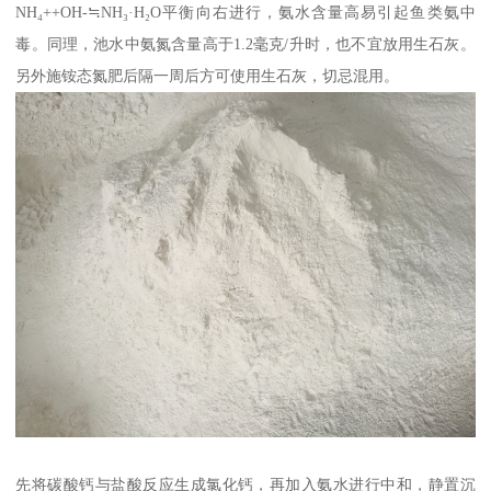
NH₄++OH-≒NH₃·H₂O平衡向右进行，氨水含量高易引起鱼类氨中
毒。同理，池水中氨氮含量高于1.2毫克/升时，也不宜放用生石灰。
另外施铵态氮肥后隔一周后方可使用生石灰，切忌混用。
先将碳酸钙与盐酸反应生成氯化钙，再加入氨水进行中和，静置沉