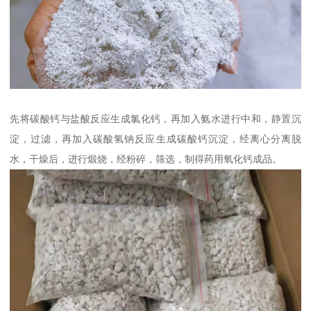
先将碳酸钙与盐酸反应生成氯化钙，再加入氨水进行中和，静置沉
淀，过滤，再加入碳酸氢钠反应生成碳酸钙沉淀，经离心分离脱
水，干燥后，进行煅烧，经粉碎，筛选，制得药用氧化钙成品。