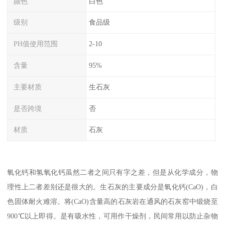
颜色
白色
级别
食品级
PH值使用范围
2-10
含量
95%
主要材质
生石灰
是否跨境
否
材质
石灰
氧化钙和氢氧化钙虽然二者之间只有字之差，但是从化学成分，物
理性上二者差别还是很大的。生石灰的主要成分是氧化钙(CaO)，白
色固体耐火难溶。将(CaO)含量高的石灰岩在通风的石灰窑中锻烧至
900℃以上即得。是有吸水性，可用作干燥剂，民间常用以防止杂物