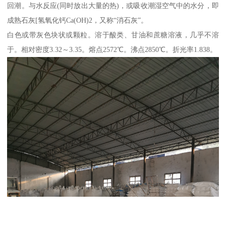
回潮。与水反应(同时放出大量的热)，或吸收潮湿空气中的水分，即
成熟石灰[氢氧化钙Ca(OH)2，又称“消石灰”。
白色或带灰色块状或颗粒。溶于酸类、甘油和蔗糖溶液，几乎不溶
于。相对密度3.32～3.35。熔点2572℃。沸点2850℃。折光率1.838。