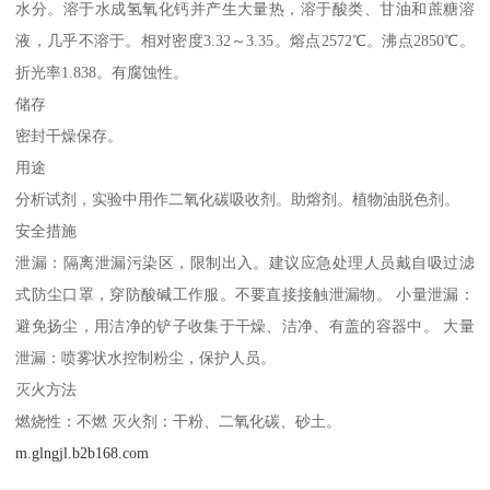
水分。溶于水成氢氧化钙并产生大量热，溶于酸类、甘油和蔗糖溶
液，几乎不溶于。相对密度3.32～3.35。熔点2572℃。沸点2850℃。
折光率1.838。有腐蚀性。
储存
密封干燥保存。
用途
分析试剂，实验中用作二氧化碳吸收剂。助熔剂。植物油脱色剂。
安全措施
泄漏：隔离泄漏污染区，限制出入。建议应急处理人员戴自吸过滤
式防尘口罩，穿防酸碱工作服。不要直接接触泄漏物。 小量泄漏：
避免扬尘，用洁净的铲子收集于干燥、洁净、有盖的容器中。 大量
泄漏：喷雾状水控制粉尘，保护人员。
灭火方法
燃烧性：不燃 灭火剂：干粉、二氧化碳、砂土。
m.glngjl.b2b168.com