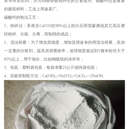
灰华等岩石内，亦为动物骨骼或外壳的主要成分。碳酸钙也是重要
的建筑材料，工业上用途甚广。
碳酸钙的制法工艺：
1、粉碎法：系将含CaCO3在90%以上的白石用雷蒙磨或其它高压磨
经粉碎、分级、分离，而制得的成品；
2、湿法研磨：为了增加其细度，增加其用途有的用湿法研磨，添加
一定量的分散剂，提高其研磨效率，使得细度能达到1微米粒径大于
85%以上，用于场合，比如铜版纸的涂布等；
3、包装：塑料袋包装，每袋净重25公斤或吨袋包装；
4、实验室制取方法：Ca(OH)₂+Na2CO₃=CaCO₃↓+2NaOH。