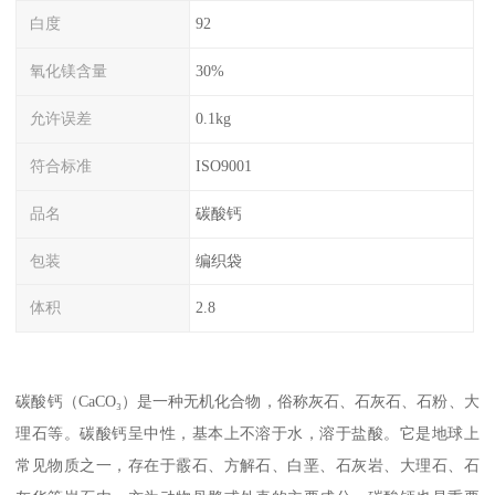
白度
92
氧化镁含量
30%
允许误差
0.1kg
符合标准
ISO9001
品名
碳酸钙
包装
编织袋
体积
2.8
碳酸钙（CaCO₃）是一种无机化合物，俗称灰石、石灰石、石粉、大
理石等。碳酸钙呈中性，基本上不溶于水，溶于盐酸。它是地球上
常见物质之一，存在于霰石、方解石、白垩、石灰岩、大理石、石