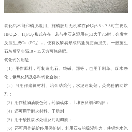
氧化钙不能和磷肥混用。施磷肥后无机磷在pH为6.5～7.5时主要以
HPO₄2-、H₂PO₄-形式存在，若与生石灰混用在pH大于7.5时，会发生
反应生成Ca（PO₄）₂，使有效磷易形成钙盐沉淀而损失。一般施生
石灰后至少隔10～15天方可施磷肥。
氧化钙的用途：
（1）用作原料，可制造电石、纯碱、漂等，也用于制革、废水净
化，氢氧化钙及各种钙化合物；
（2）可用作建筑材料、冶金助熔剂，水泥速凝剂，荧光粉的助熔
剂；
（3）用作植物油脱色剂，药物载体，土壤改良剂和钙肥；
（4）还可用于耐火材料、干燥剂；
（5）用于酸性废水处理及污泥调质；
（6）还可用作锅炉停用保护剂，利用石灰的吸湿能力，使锅炉水汽