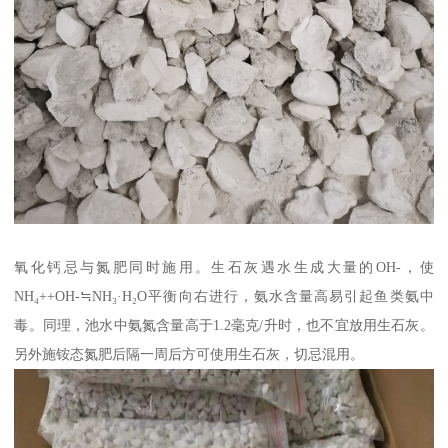
氧化钙忌与氮肥同时施用。生石灰遇水生成大量的OH-，使
NH₄++OH-≒NH₃·H₂O平衡向右进行，氨水含量高易引起鱼类氨中
毒。同理，池水中氨氮含量高于1.2毫克/升时，也不宜放用生石灰。
另外施铵态氮肥后隔一周后方可使用生石灰，切忌混用。