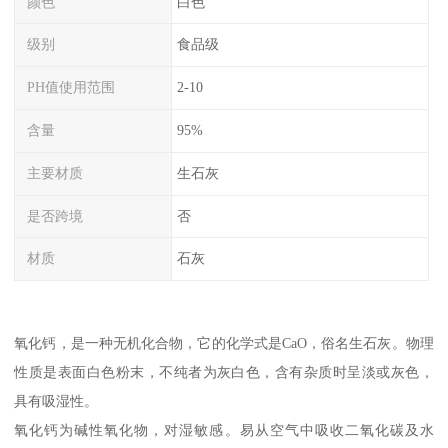
颜色
白色
级别
食品级
PH值使用范围
2-10
含量
95%
主要材质
生石灰
是否跨境
否
材质
石灰
氧化钙，是一种无机化合物，它的化学式是CaO，俗名生石灰。物理
性质是表面白色粉末，不纯者为灰白色，含有杂质时呈淡或灰色，
具有吸湿性。
氧化钙为碱性氧化物，对湿敏感。易从空气中吸收二氧化碳及水