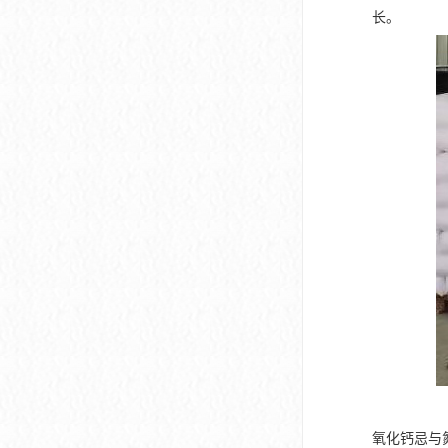
长。
氧化钙忌与氮