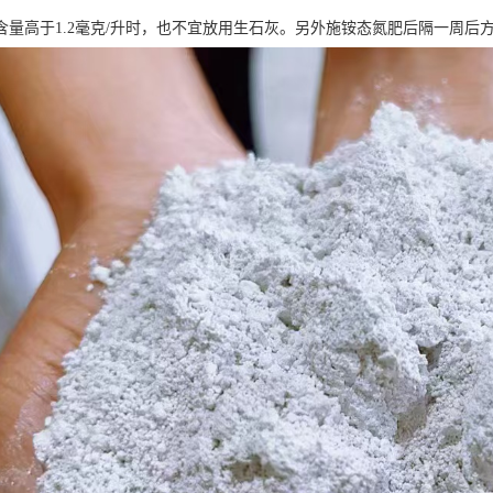
含量高于1.2毫克/升时，也不宜放用生石灰。另外施铵态氮肥后隔一周后