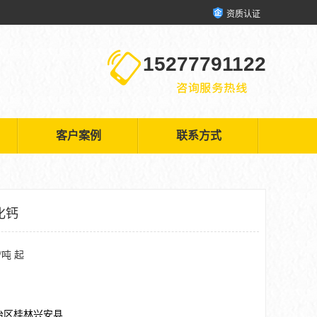
资质认证
15277791122
客户案例
联系方式
化钙
/吨 起
治区桂林兴安县