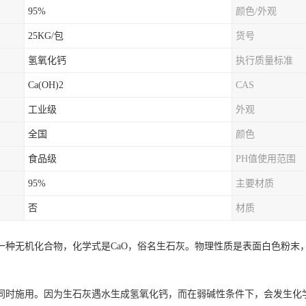
95%
颜色/外观
25KG/包
货号
氢氧化钙
执行质量标准
Ca(OH)2
CAS
工业级
外观
全国
颜色
食品级
PH值使用范围
95%
主要材质
否
材质
一种无机化合物，化学式是CaO，俗名生石灰。物理性质是表面白色粉末
同时施用。因为生石灰遇水生成氢氧化钙，而在弱碱性条件下，会发生化学