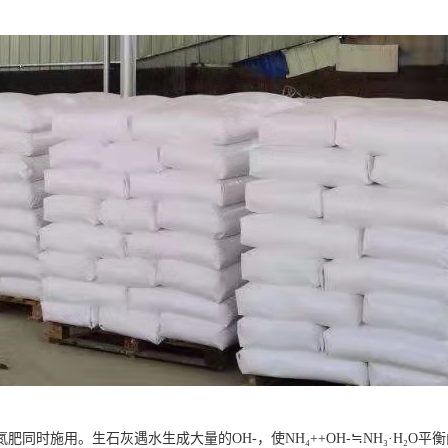
肥同时施用。生石灰遇水生成大量的OH-，使NH₄++OH-≒NH₃·H₂