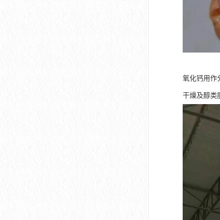
氧化钙用作
干燥及醇类